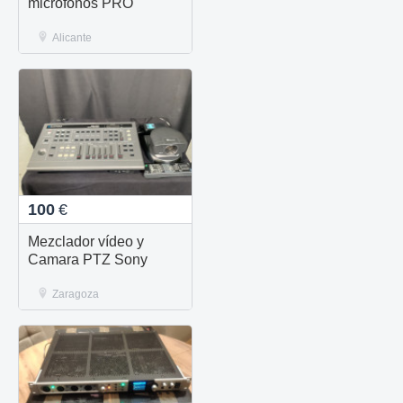
micrófonos PRO
Alicante
100
€
Mezclador vídeo y
Camara PTZ Sony
Zaragoza