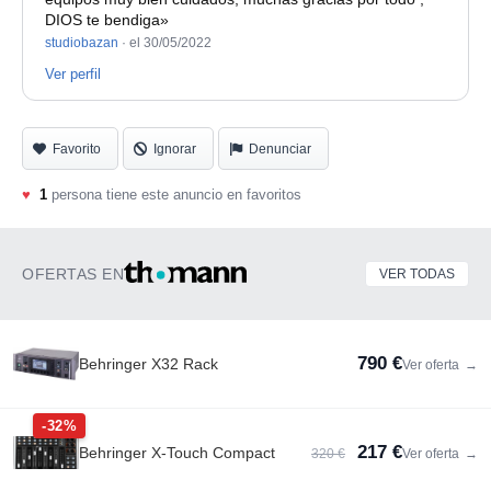
DIOS te bendiga»
studiobazan
·
el 30/05/2022
Ver perfil
Favorito
Ignorar
Denunciar
♥
1
persona tiene este anuncio en favoritos
OFERTAS EN
VER TODAS
790 €
Behringer X32 Rack
Ver oferta
→
-32%
217 €
Behringer X-Touch Compact
320 €
Ver oferta
→