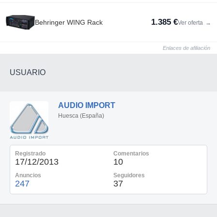
1.385 €
Behringer WING Rack
Ver oferta
→
Enlaces de afiliación
USUARIO
AUDIO IMPORT
Huesca (España)
Registrado
Comentarios
17/12/2013
10
Anuncios
Seguidores
247
37