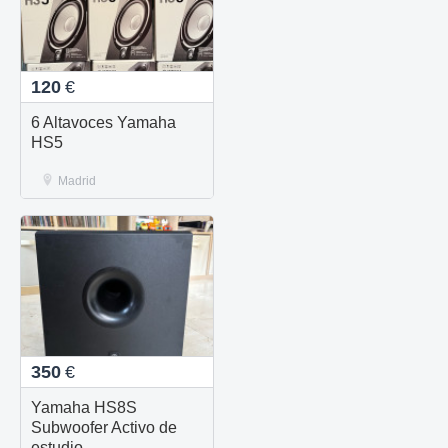
120
€
6 Altavoces Yamaha
HS5
Madrid
350
€
Yamaha HS8S
Subwoofer Activo de
estudio