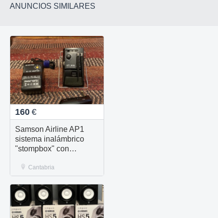
ANUNCIOS SIMILARES
160
€
Samson Airline AP1
sistema inalámbrico
"stompbox" con
micrófono modelo AG1
Cantabria