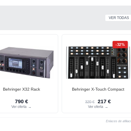
VER TODAS
-32%
Behringer X32 Rack
Behringer X-Touch Compact
790 €
217 €
320 €
Ver oferta
→
Ver oferta
→
Enlaces de afiliac