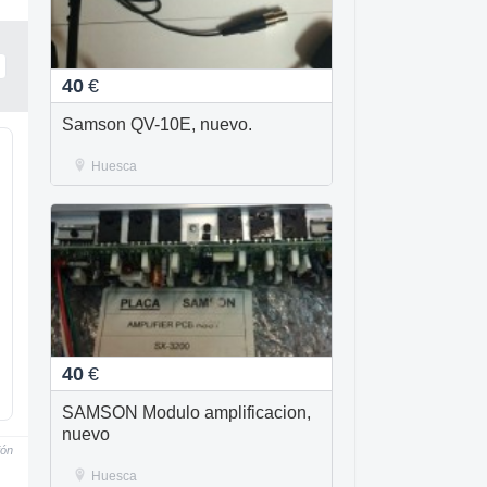
40
€
Samson QV-10E, nuevo.
Huesca
40
€
SAMSON Modulo amplificacion,
nuevo
ión
Huesca