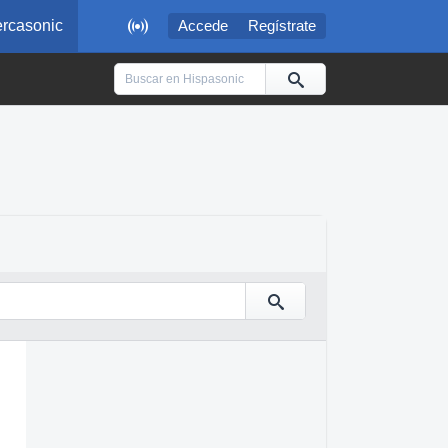

rcasonic
Accede
Regístrate