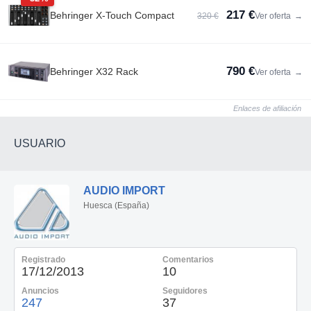
217 €
Behringer X-Touch Compact
320 €
Ver oferta
→
790 €
Behringer X32 Rack
Ver oferta
→
Enlaces de afiliación
USUARIO
AUDIO IMPORT
Huesca (España)
Registrado
Comentarios
17/12/2013
10
Anuncios
Seguidores
247
37