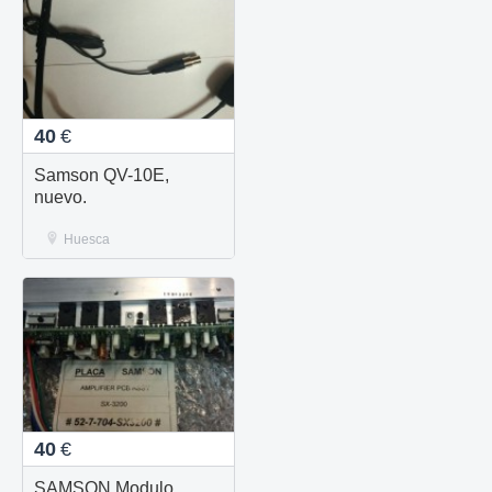
40
€
Samson QV-10E,
nuevo.
Huesca
40
€
SAMSON Modulo