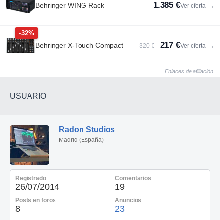
1.385 €
Behringer WING Rack
Ver oferta
→
-32%
217 €
Behringer X-Touch Compact
320 €
Ver oferta
→
Enlaces de afiliación
USUARIO
Radon Studios
Madrid (España)
Registrado
Comentarios
26/07/2014
19
Posts en foros
Anuncios
8
23