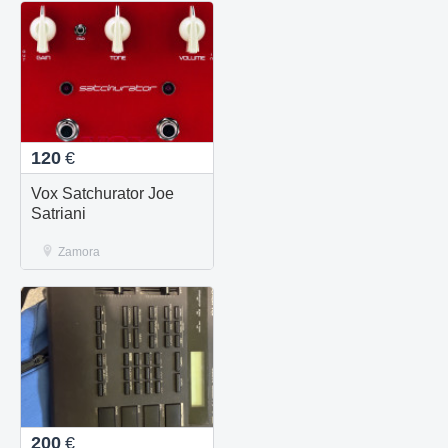
120
€
Vox Satchurator Joe
Satriani
Zamora
200
€