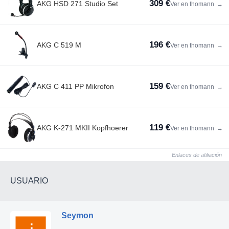
309 €
AKG HSD 271 Studio Set
Ver en thomann
→
196 €
AKG C 519 M
Ver en thomann
→
159 €
AKG C 411 PP Mikrofon
Ver en thomann
→
119 €
AKG K-271 MKII Kopfhoerer
Ver en thomann
→
Enlaces de afiliación
USUARIO
Seymon