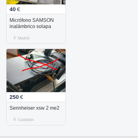
40
€
Micrófono SAMSON
inalámbrico solapa
Madrid
250
€
Sennheiser xsw 2 me2
Castellón