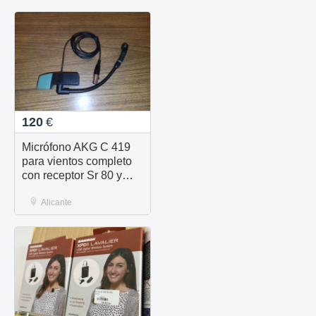
120
€
Micrófono AKG C 419
para vientos completo
con receptor Sr 80 y
emisor pt 80 lo vendo
todo junto
Alicante