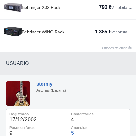
790 €
Behringer X32 Rack
Ver oferta
→
1.385 €
Behringer WING Rack
Ver oferta
→
Enlaces de afiliación
USUARIO
stormy
Asturias (España)
Registrado
Comentarios
17/12/2002
4
Posts en foros
Anuncios
9
5