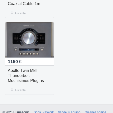
Coaxial Cable 1m
Alicante
1150
€
Apollo Twin MkII
Thunderbolt -
Muchisimos Plugins
Alicante
© 2026
Hispasonic
Sonic Network
Vende tu equipo
Quiénes somos