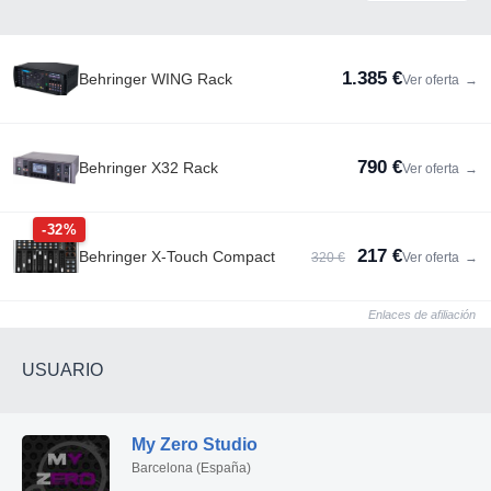
1.385 €
Behringer WING Rack
Ver oferta
→
790 €
Behringer X32 Rack
Ver oferta
→
-32%
217 €
Behringer X-Touch Compact
320 €
Ver oferta
→
Enlaces de afiliación
USUARIO
My Zero Studio
Barcelona (España)