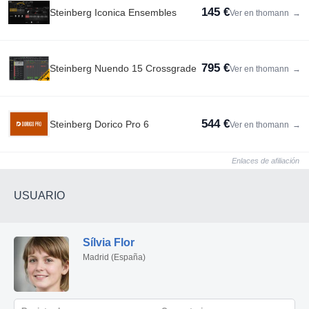
145 €
Steinberg Iconica Ensembles
Ver en thomann
→
795 €
Steinberg Nuendo 15 Crossgrade
Ver en thomann
→
544 €
Steinberg Dorico Pro 6
Ver en thomann
→
Enlaces de afiliación
USUARIO
Sílvia Flor
Madrid (España)