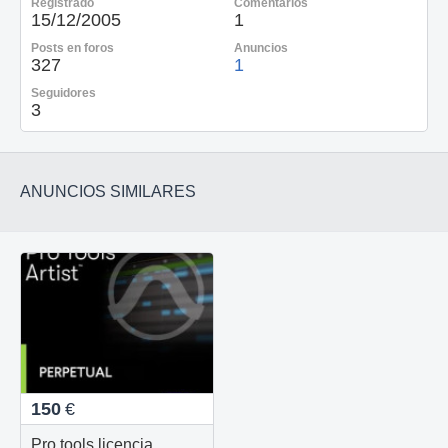
Registrado
Comentarios
15/12/2005
1
Posts en foros
Anuncios
327
1
Seguidores
3
ANUNCIOS SIMILARES
150
€
Pro tools licencia