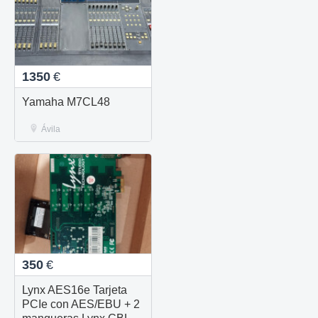
1350
€
Yamaha M7CL48
Ávila
350
€
Lynx AES16e Tarjeta
PCIe con AES/EBU + 2