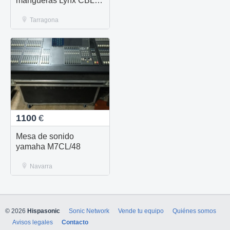
mangueras Lynx CBL-
AES1604
Tarragona
1100
€
Mesa de sonido
yamaha M7CL/48
Navarra
© 2026
Hispasonic
Sonic Network
Vende tu equipo
Quiénes somos
Avisos legales
Contacto