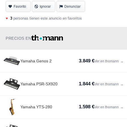
Favorito
Ignorar
Denunciar
♥
3
personas tienen este anuncio en favoritos
PRECIOS EN
3.849 €
Yamaha Genos 2
Ver en thomann
→
1.844 €
Yamaha PSR-SX920
Ver en thomann
→
1.598 €
Yamaha YTS-280
Ver en thomann
→