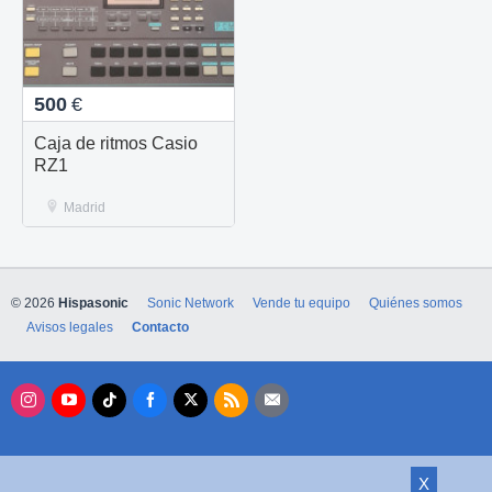
500
€
Caja de ritmos Casio
RZ1
Madrid
© 2026
Hispasonic
Sonic Network
Vende tu equipo
Quiénes somos
Avisos legales
Contacto
X