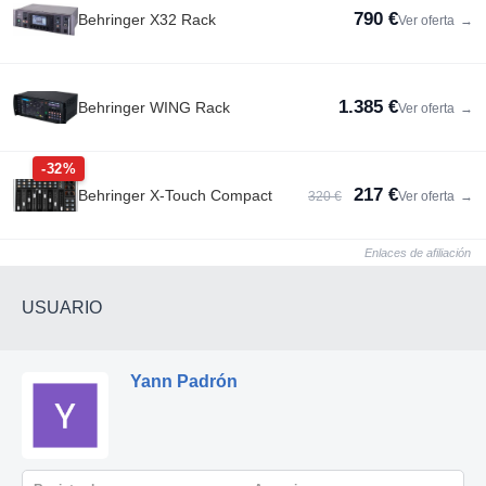
790 €
Behringer X32 Rack
Ver oferta
→
1.385 €
Behringer WING Rack
Ver oferta
→
-32%
217 €
Behringer X-Touch Compact
320 €
Ver oferta
→
Enlaces de afiliación
USUARIO
Yann Padrón