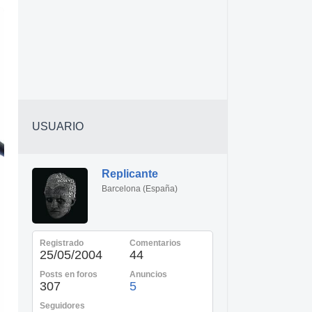
USUARIO
Replicante
Barcelona (España)
Registrado
Comentarios
25/05/2004
44
Posts en foros
Anuncios
307
5
Seguidores