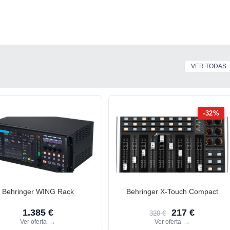
VER TODAS
-32%
Behringer WING Rack
Behringer X-Touch Compact
1.385 €
217 €
320 €
Ver oferta
→
Ver oferta
→