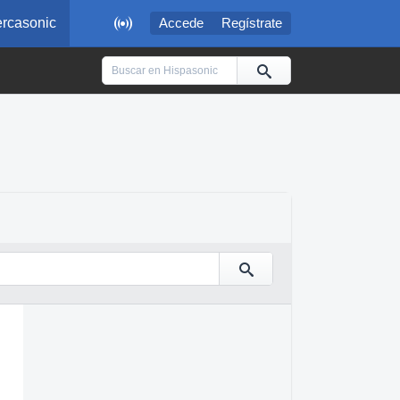

rcasonic
Accede
Regístrate