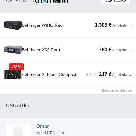
OFERTAS EN
VER TODAS
10 Non-Volatile Memories (no battery required)
Built-In Demo
1.385 €
Behringer WING Rack
Ver oferta
→
790 €
Behringer X32 Rack
Ver oferta
→
-32%
217 €
Behringer X-Touch Compact
320 €
Ver oferta
→
Enlaces de afiliación
USUARIO
Omar
Madrid (España)