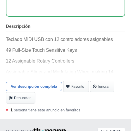
Descripción
Teclado MIDI USB con 12 controladores asignables
49 Full-Size Touch Sensitive Keys
12 Assignable Rotary Controllers
Assignable Slider and Modulation Wheel making 14
Assignable Controllers in all
Ver descripción completa
Favorito
Ignorar
Controller Snapshot to transmit controller data to other
devices
Denunciar
USB Compatible. Built-In USB/MIDI Interface
♥
1
persona tiene este anuncio en favoritos
Unique Evolution Instant Data Input System
3 Digit LED Display