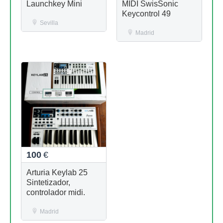
Launchkey Mini
MIDI SwisSonic
Keycontrol 49
Sevilla
Madrid
100
€
Arturia Keylab 25
Sintetizador,
controlador midi.
Madrid