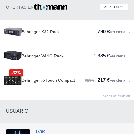
OFERTAS EN
VER TODAS
790 €
Behringer X32 Rack
Ver oferta
→
1.385 €
Behringer WING Rack
Ver oferta
→
-32%
217 €
Behringer X-Touch Compact
320 €
Ver oferta
→
Enlaces de afiliación
USUARIO
Gak