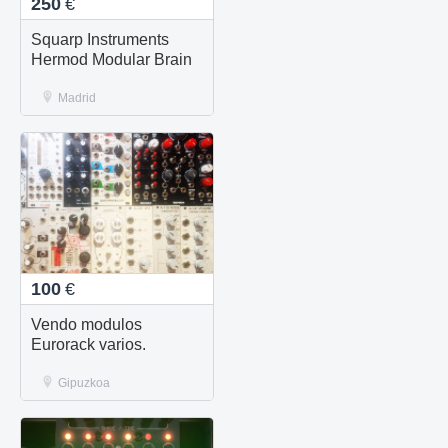
250
€
Squarp Instruments
Hermod Modular Brain
Madrid
100
€
Vendo modulos
Eurorack varios.
Gipuzkoa