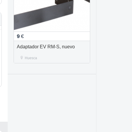
9
€
Adaptador EV RM-S, nuevo
Huesca