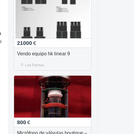
a
o
21000
€
Vendo equipo hk linear 9
Las Palmas
800
€
Micrófono de válvulas boutique –