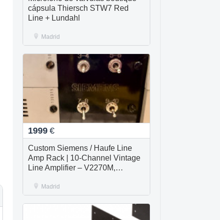
cápsula Thiersch STW7 Red
Line + Lundahl
Madrid
1999
€
Custom Siemens / Haufe Line
Amp Rack | 10-Channel Vintage
Line Amplifier – V2270M,
V2284M, V270
Madrid