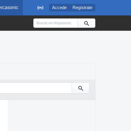

rcasonic
Accede
Regístrate