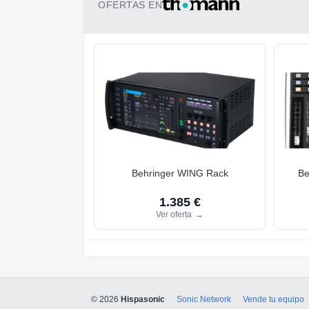
OFERTAS EN
Behringer WING Rack
Be
1.385 €
Ver oferta
→
© 2026
Hispasonic
Sonic Network
Vende tu equipo