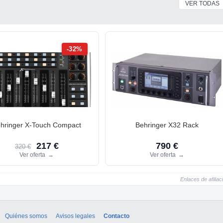
VER TODAS
-32%
hringer X-Touch Compact
Behringer X32 Rack
217 €
790 €
320 €
Ver oferta
→
Ver oferta
→
Enlaces de afiliac
Quiénes somos
Avisos legales
Contacto