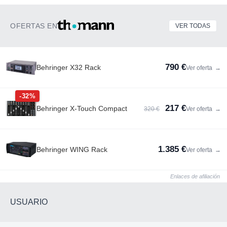
OFERTAS EN
VER TODAS
790 €
Behringer X32 Rack
Ver oferta
→
-32%
217 €
Behringer X-Touch Compact
320 €
Ver oferta
→
1.385 €
Behringer WING Rack
Ver oferta
→
Enlaces de afiliación
USUARIO