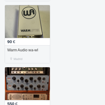
90
€
Warm Audio wa-wl
Madrid
550
€