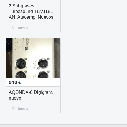
2 Subgraves
Turbosound TBV118L-
AN. Autoampl.Nuevos
Huesca
940
€
AQONDA-8 Digigram,
nuevo
Huesca