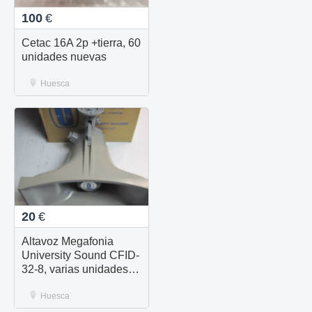
100
€
Cetac 16A 2p +tierra, 60
unidades nuevas
Huesca
20
€
Altavoz Megafonia
University Sound CFID-
32-8, varias unidades
nuevas disponibles
Huesca