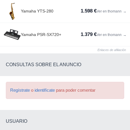
1.598 €
Yamaha YTS-280
Ver en thomann
→
1.379 €
Yamaha PSR-SX720+
Ver en thomann
→
Enlaces de afiliación
CONSULTAS SOBRE EL ANUNCIO
Regístrate
o
identifícate
para poder comentar
USUARIO