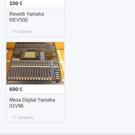
100
€
Reverb Yamaha
REV500
Granada
690
€
Mesa Digital Yamaha
01V96
Zaragoza