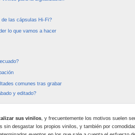
 de las cápsulas Hi-Fi?
nder lo que vamos a hacer
decuado?
bación
ultades comunes tras grabar
bado y editado?
talizar sus vinilos
, y frecuentemente los motivos suelen se
s sin desgastar los propios vinilos, y también por comodida
 determinados eventos en los que sale a cuenta el esfuerzo d