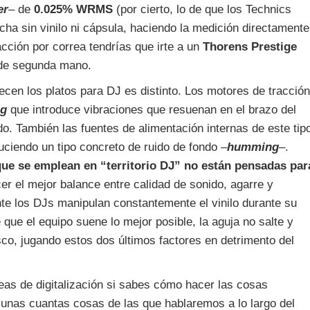
er
– de
0.025% WRMS
(por cierto, lo de que los Technics
 sin vinilo ni cápsula, haciendo la medición directamente
racción por correa tendrías que irte a un
Thorens Prestige
de segunda mano.
ecen los platos para DJ es distinto. Los motores de tracción
ng
que introduce vibraciones que resuenan en el brazo del
do. También las fuentes de alimentación internas de este tip
uciendo un tipo concreto de ruido de fondo –
humming
–.
que se emplean en “territorio DJ” no están pensadas par
cer el mejor balance entre calidad de sonido, agarre y
e los DJs manipulan constantemente el vinilo durante su
ue el equipo suene lo mejor posible, la aguja no salte y
co, jugando estos dos últimos factores en detrimento del
eas de digitalización si sabes cómo hacer las cosas
unas cuantas cosas de las que hablaremos a lo largo del