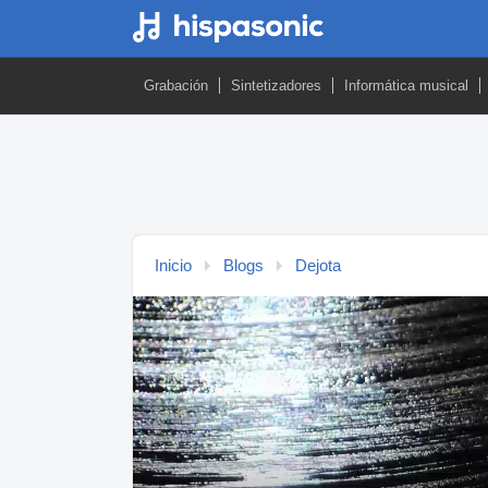
Grabación
Sintetizadores
Informática musical
Inicio
Blogs
Dejota