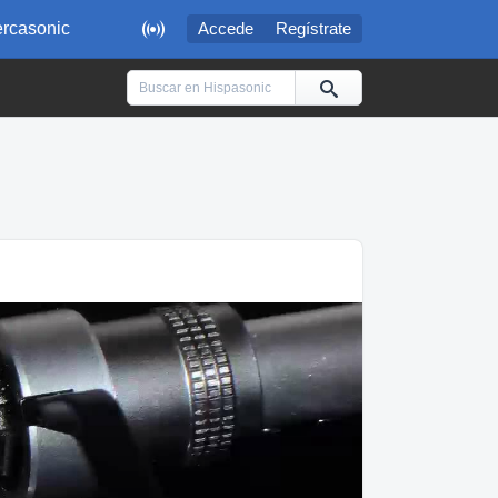

rcasonic
Accede
Regístrate