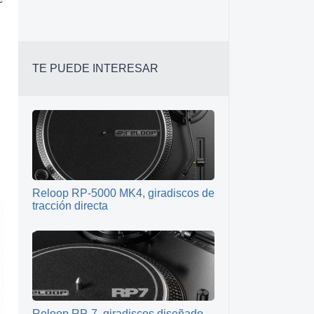
TE PUEDE INTERESAR
Reloop RP-5000 MK4, giradiscos de
tracción directa
Reloop RP-7, giradiscos diseñado