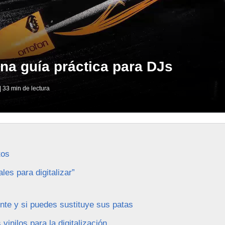
 una guía práctica para DJs
| 33 min de lectura
tos
les para digitalizar”
te y si puedes sustituye sus patas
inilos para la digitalización