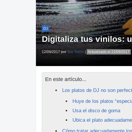
DJ
Digitaliza tus vinilos:
12/09/2017 por
Teo Tormo
|
Actualizado el 22/09/2017
En este artículo...
Los platos de DJ no son perfec
Huye de los platos “especia
Usa el disco de goma
Ubica el plato adecuadamen
Cómo tratar adecuadamente los v