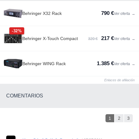
790 €
Behringer X32 Rack
Ver oferta
→
-32%
217 €
Behringer X-Touch Compact
320 €
Ver oferta
→
1.385 €
Behringer WING Rack
Ver oferta
→
Enlaces de afiliación
COMENTARIOS
1
2
3