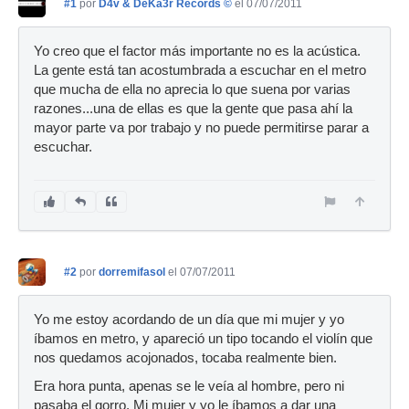
#1
por
D4v & DeKa3r Records ©
el 07/07/2011
Yo creo que el factor más importante no es la acústica.
La gente está tan acostumbrada a escuchar en el metro
que mucha de ella no aprecia lo que suena por varias
razones...una de ellas es que la gente que pasa ahí la
mayor parte va por trabajo y no puede permitirse parar a
escuchar.
#2
por
dorremifasol
el 07/07/2011
Yo me estoy acordando de un día que mi mujer y yo
íbamos en metro, y apareció un tipo tocando el violín que
nos quedamos acojonados, tocaba realmente bien.
Era hora punta, apenas se le veía al hombre, pero ni
pasaba el gorro. Mi mujer y yo le íbamos a dar una