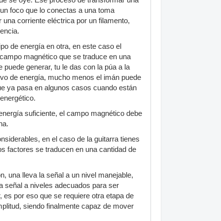
 que se oye. Ese proceso de transformar una
un foco que lo conectas a una toma
una corriente eléctrica por un filamento,
encia.
o de energía en otra, en este caso el
 campo magnético que se traduce en una
puede generar, tu le das con la púa a la
ativo de energía, mucho menos el imán puede
que ya pasa en algunos casos cuando están
energético.
 energía suficiente, el campo magnético debe
na.
siderables, en el caso de la guitarra tienes
bos factores se traducen en una cantidad de
n, una lleva la señal a un nivel manejable,
la señal a niveles adecuados para ser
, es por eso que se requiere otra etapa de
a amplitud, siendo finalmente capaz de mover