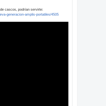
de cascos, podrían servirte:
ueva-generacion-amplis-portatiles/4505