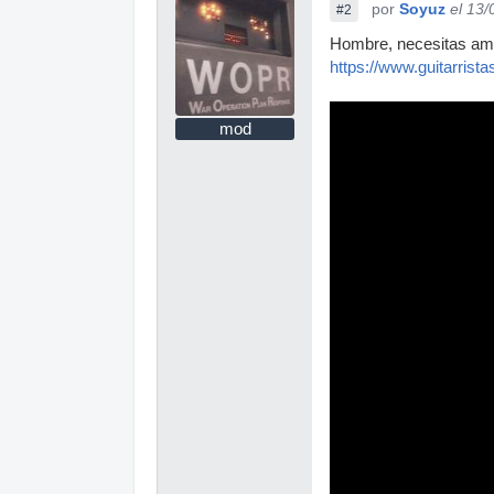
por
Soyuz
el 13
#2
Hombre, necesitas ampl
https://www.guitarrist
mod