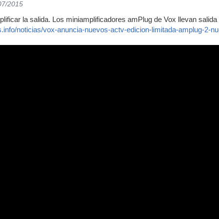
/07/2015
ificar la salida. Los miniamplificadores amPlug de Vox llevan salida 
as.info/noticias/vox-anuncia-nuevos-actv-edicion-limitada-amplug-2-n