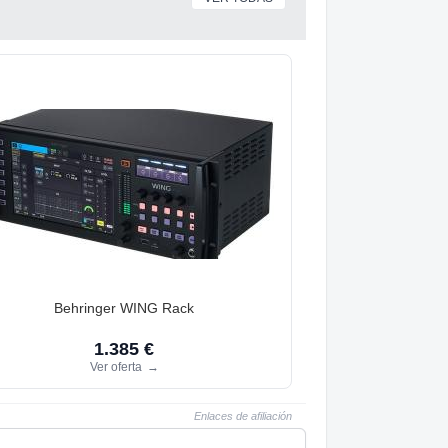
Behringer WING Rack
1.385 €
Ver oferta
→
Enlaces de afiliación