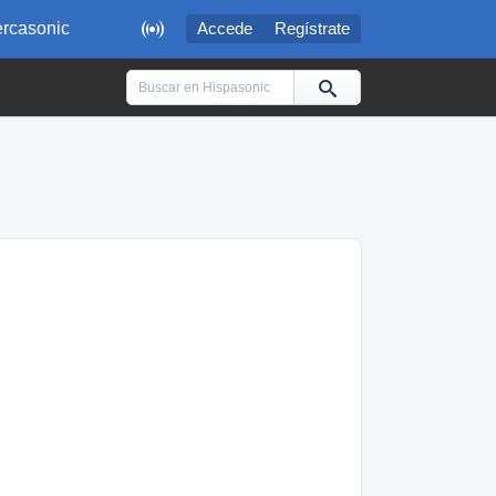

rcasonic
Accede
Regístrate