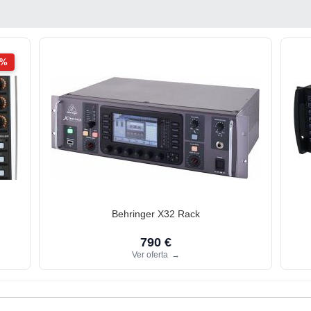
2%
Behringer X32 Rack
790 €
Ver oferta
→