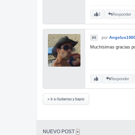
2
Responder
por
Angelus198
#4
Muchísimas gracias po
Responder
« Ir a Guitarras y bajos
NUEVO POST
×