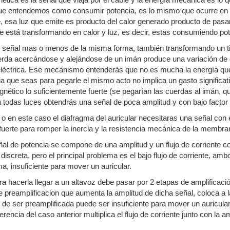
ética es la señal que viaja por el cable y la energía mecánica es lo
 que entendemos como consumir potencia, es lo mismo que ocurre en 
, esa luz que emite es producto del calor generado producto de pasar 
se está transformando en calor y luz, es decir, estas consumiendo pot
 señal mas o menos de la misma forma, también transformando un tip
rda acercándose y alejándose de un imán produce una variación de
eléctrica. Ese mecanismo entenderás que no es mucha la energía que 
a que seas para pegarle el mismo acto no implica un gasto signific
nético lo suficientemente fuerte (se pegarían las cuerdas al imán, 
todas luces obtendrás una señal de poca amplitud y con bajo factor 
o en este caso el diafragma del auricular necesitaras una señal con
 fuerte para romper la inercia y la resistencia mecánica de la membra
al de potencia se compone de una amplitud y un flujo de corriente con
iscreta, pero el principal problema es el bajo flujo de corriente, am
a, insuficiente para mover un auricular.
ra hacerla llegar a un altavoz debe pasar por 2 etapas de amplificació
e preamplificacion que aumenta la amplitud de dicha señal, coloca a 
 de ser preamplificada puede ser insuficiente para mover un auricular
ferencia del caso anterior multiplica el flujo de corriente junto con l