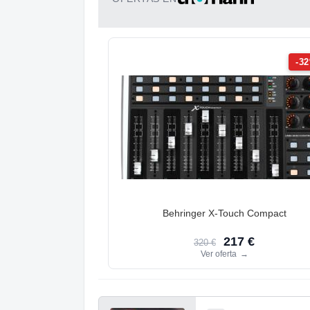
-3
Behringer X-Touch Compact
217 €
320 €
Ver oferta
→