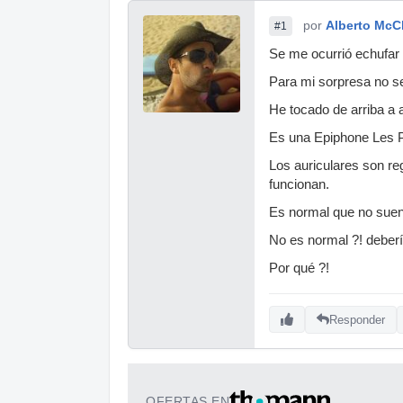
por
Alberto McC
#1
Se me ocurrió echufar 
Para mi sorpresa no s
He tocado de arriba a 
Es una Epiphone Les Pa
Los auriculares son re
funcionan.
Es normal que no suene
No es normal ?! deber
Por qué ?!
Responder
OFERTAS EN