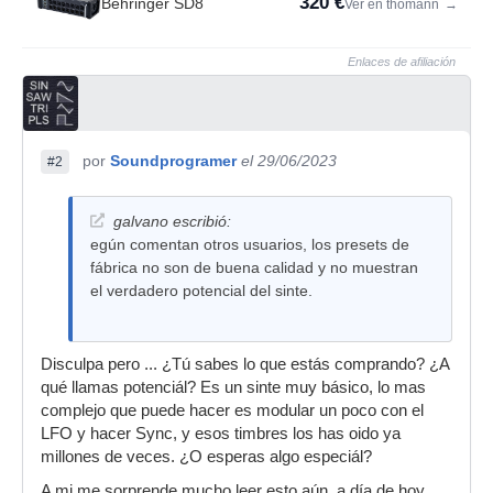
320 €
Behringer SD8
Ver en thomann
→
Enlaces de afiliación
por
Soundprogramer
el 29/06/2023
#2
galvano escribió:
egún comentan otros usuarios, los presets de
fábrica no son de buena calidad y no muestran
el verdadero potencial del sinte.
Disculpa pero ... ¿Tú sabes lo que estás comprando? ¿A
qué llamas potenciál? Es un sinte muy básico, lo mas
complejo que puede hacer es modular un poco con el
LFO y hacer Sync, y esos timbres los has oido ya
millones de veces. ¿O esperas algo especiál?
A mi me sorprende mucho leer esto aún, a día de hoy.