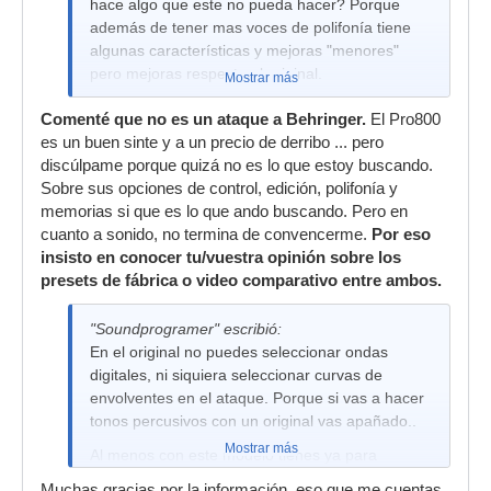
hace algo que este no pueda hacer? Porque
además de tener mas voces de polifonía tiene
algunas características y mejoras "menores"
pero mejoras respecto al original.
Mostrar más
Comenté que no es un ataque a Behringer.
El Pro800
es un buen sinte y a un precio de derribo ... pero
discúlpame porque quizá no es lo que estoy buscando.
Sobre sus opciones de control, edición, polifonía y
memorias si que es lo que ando buscando. Pero en
cuanto a sonido, no termina de convencerme.
Por eso
insisto en conocer tu/vuestra opinión sobre los
presets de fábrica o video comparativo entre ambos.
"Soundprogramer" escribió:
En el original no puedes seleccionar ondas
digitales, ni siquiera seleccionar curvas de
envolventes en el ataque. Porque si vas a hacer
tonos percusivos con un original vas apañado..
Mostrar más
Al menos con este modelo tienes ya para
empezar plus en voces, plus en modos de
Muchas gracias por la información, eso que me cuentas