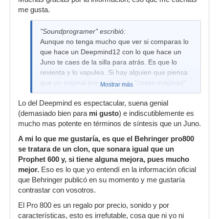
envolventes y mas.
me gusta.
"Soundprogramer" escribió:
Aunque no tenga mucho que ver si comparas lo
que hace un Deepmind12 con lo que hace un
Juno te caes de la silla para atrás. Es que lo
revienta y lo vapulea. Si hay alguien que piensa
que un original por serlo hace "cosas máginas"
Mostrar más
yo creo que vive en un paraiso paralelo, en
Lo del Deepmind es espectacular, suena genial
serio.
(demasiado bien para
mi gusto
) e indiscutiblemente es
mucho mas potente en términos de síntesis que un Juno.
A mi lo que me gustaría, es que el Behringer pro800
se tratara de un clon, que sonara igual que un
Prophet 600 y, si tiene alguna mejora, pues mucho
mejor.
Eso es lo que yo entendí en la información oficial
que Behringer publicó en su momento y me gustaría
contrastar con vosotros.
El Pro 800 es un regalo por precio, sonido y por
características, esto es irrefutable, cosa que ni yo ni