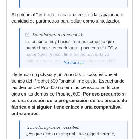
Al potencial "timbrico", nada que ver con la capacidad o
cantidad de parámetros para editar como sintetizador.
Soundprogramer escribió:
Es un sinte muy básico, lo mas complejo que
puede hacer es modular un poco con el LFO y
hacer Sync, y esos timbres los has oido ya
millones de veces. ¿O esperas algo especiál?
Mostrar más
He tenido un polysix y un Juno 60. El caso es que el
sonido del Prophet 600 "original" me gusta. Escuchando
las demos del Pro 800 no termino de escuchar lo que
oigo en las demos de Prophet 600.
Por eso pregunto si
es una cuestión de la programación de los presets de
fábrica o si alguien tiene enlace a una comparativa
entre ambos.
"Soundprogramer" escribió:
¿Es que acaso el original hace algo diferente,