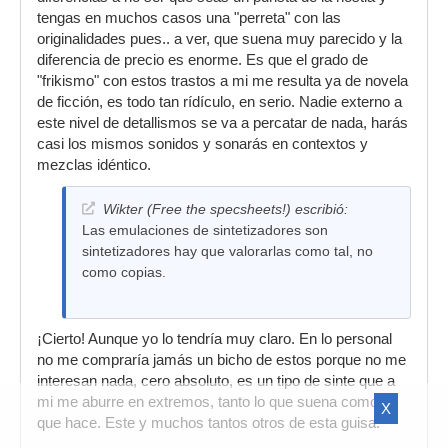
tengas en muchos casos una "perreta" con las
originalidades pues.. a ver, que suena muy parecido y la
diferencia de precio es enorme. Es que el grado de
"frikismo" con estos trastos a mi me resulta ya de novela
de ficción, es todo tan rídículo, en serio. Nadie externo a
este nivel de detallismos se va a percatar de nada, harás
casi los mismos sonidos y sonarás en contextos y
mezclas idéntico.
Wikter (Free the specsheets!) escribió:
Las emulaciones de sintetizadores son
sintetizadores hay que valorarlas como tal, no
como copias.
¡Cierto! Aunque yo lo tendría muy claro. En lo personal
no me compraría jamás un bicho de estos porque no me
interesan nada, cero absoluto, es un tipo de sinte que a
mi me aburre en extremos, tanto lo que suena como lo
X
que hace. Este y muchos tantos otros de esta guisa.