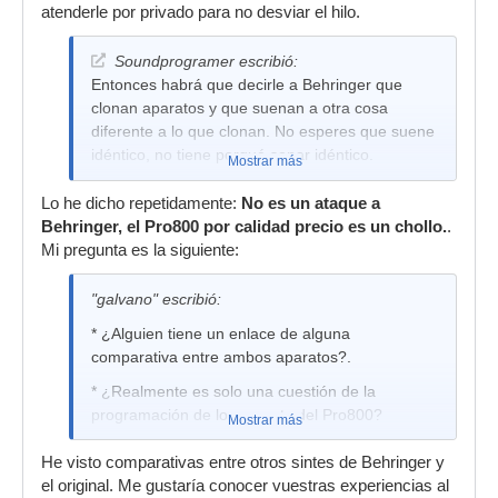
atenderle por privado para no desviar el hilo.
Soundprogramer escribió:
Entonces habrá que decirle a Behringer que
clonan aparatos y que suenan a otra cosa
diferente a lo que clonan. No esperes que suene
idéntico, no tiene porqué sonar idéntico.
Mostrar más
Lo he dicho repetidamente:
No es un ataque a
Behringer, el Pro800 por calidad precio es un chollo.
.
Mi pregunta es la siguiente:
"galvano" escribió:
* ¿Alguien tiene un enlace de alguna
comparativa entre ambos aparatos?.
* ¿Realmente es solo una cuestión de la
programación de los presets del Pro800?
Mostrar más
He visto comparativas entre otros sintes de Behringer y
el original. Me gustaría conocer vuestras experiencias al