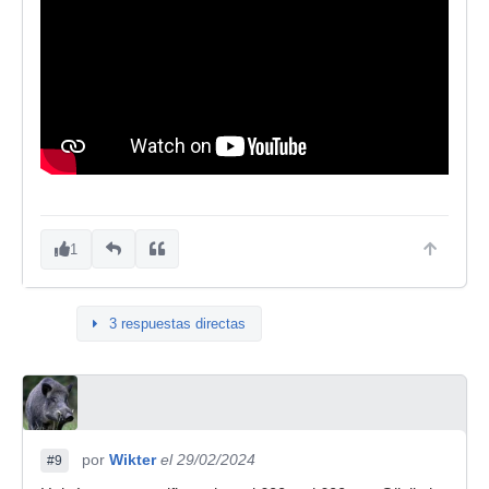
1
3 respuestas directas
por
Wikter
el 29/02/2024
#9