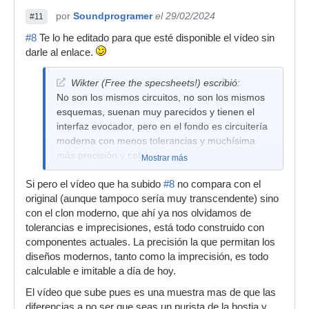
por
Soundprogramer
el 29/02/2024
#11
#8
Te lo he editado para que esté disponible el vídeo sin
darle al enlace.
Wikter (Free the specsheets!) escribió:
No son los mismos circuitos, no son los mismos
esquemas, suenan muy parecidos y tienen el
interfaz evocador, pero en el fondo es circuitería
moderna con menos tolerancias y muchísima
más precisión y calidad.
Mostrar más
Si pero el vídeo que ha subido
#8
no compara con el
original (aunque tampoco sería muy transcendente) sino
con el clon moderno, que ahí ya nos olvidamos de
tolerancias e imprecisiones, está todo construido con
componentes actuales. La precisión la que permitan los
diseños modernos, tanto como la imprecisión, es todo
calculable e imitable a día de hoy.
El vídeo que sube pues es una muestra mas de que las
diferencias a no ser que seas un purista de la hostia y