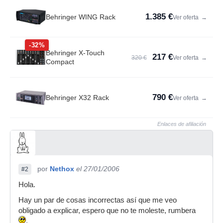
1.385 €
Behringer WING Rack
Ver oferta
→
-32%
Behringer X-Touch
217 €
320 €
Ver oferta
→
Compact
790 €
Behringer X32 Rack
Ver oferta
→
Enlaces de afiliación
por
Nethox
el 27/01/2006
#2
Hola.
Hay un par de cosas incorrectas así que me veo
obligado a explicar, espero que no te moleste, rumbera
.