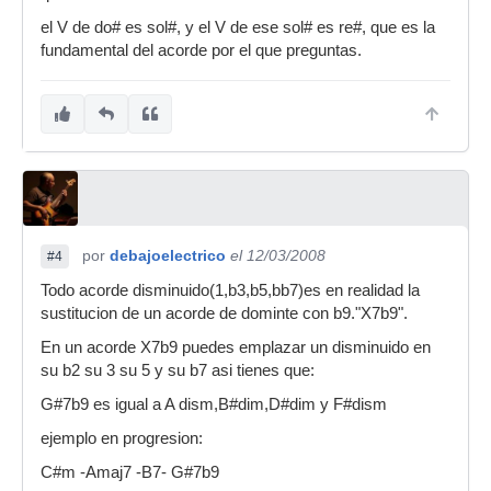
el V de do# es sol#, y el V de ese sol# es re#, que es la
fundamental del acorde por el que preguntas.
por
debajoelectrico
el 12/03/2008
#4
Todo acorde disminuido(1,b3,b5,bb7)es en realidad la
sustitucion de un acorde de dominte con b9."X7b9".
En un acorde X7b9 puedes emplazar un disminuido en
su b2 su 3 su 5 y su b7 asi tienes que:
G#7b9 es igual a A dism,B#dim,D#dim y F#dism
ejemplo en progresion:
C#m -Amaj7 -B7- G#7b9