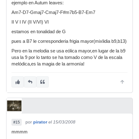
ejemplo en Autum leaves:
Am7-D7-Gmaj7-Cmaj7-F#m7b5-B7-Em7
II V I IV (II V/VI) VI
estamos en tonalidad de G
pues a B7 le corresponderia frigia mayor(mixlidia b9,b13)
Pero en la melodia se usa eólica mayor,en lugar de la b9
usa la 9 por lo tanto se ha tomado como V de la escala
melódica,es la magia de la armonía!
por
pirator
el 15/03/2008
#15
mmmm