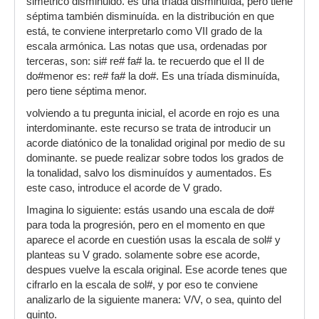
simétrico disminuido. es una tríada disminuída, pero tiene
séptima también disminuída. en la distribución en que
está, te conviene interpretarlo como VII grado de la
escala armónica. Las notas que usa, ordenadas por
terceras, son: si# re# fa# la. te recuerdo que el II de
do#menor es: re# fa# la do#. Es una tríada disminuída,
pero tiene séptima menor.
volviendo a tu pregunta inicial, el acorde en rojo es una
interdominante. este recurso se trata de introducir un
acorde diatónico de la tonalidad original por medio de su
dominante. se puede realizar sobre todos los grados de
la tonalidad, salvo los disminuídos y aumentados. Es
este caso, introduce el acorde de V grado.
Imagina lo siguiente: estás usando una escala de do#
para toda la progresión, pero en el momento en que
aparece el acorde en cuestión usas la escala de sol# y
planteas su V grado. solamente sobre ese acorde,
despues vuelve la escala original. Ese acorde tenes que
cifrarlo en la escala de sol#, y por eso te conviene
analizarlo de la siguiente manera: V/V, o sea, quinto del
quinto.