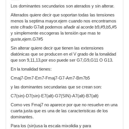
Los dominantes secundarios son aterados y sin alterar.
Alterados quiere decir que soportan todas las tensiones
menos la septima mayor.ejem cuando nos encontramos
este cifrado G7alt podemos añadir al acorde b9,#9,b5,#5
y simplemente escogeras la tensión que mas te
guste,ejem.G7#5
Sin alterar quiere decir que tienen las extensiones
diatónicas que se producen en el V grado de la tonalidad
que son 9,11,13,por eso puede ser G7,G9,G11 O G13.
En la tonalidad tienes:
Cmaj7-Dm7-Em7-Fmaj7-G7-Am7-Bm7b5
y las dominantes secundarias que se crean son:
C7(sin)-D7(sin)-E7(alt)-G7(SIN)-A7(alt)-B7(alt)
Como ves Fmaj7 no aparece por que no resuelve en una
cuarta justa que es una de las caracteristicas de los
dominantes.
Para los (sin)usa la escala mixolidia y para