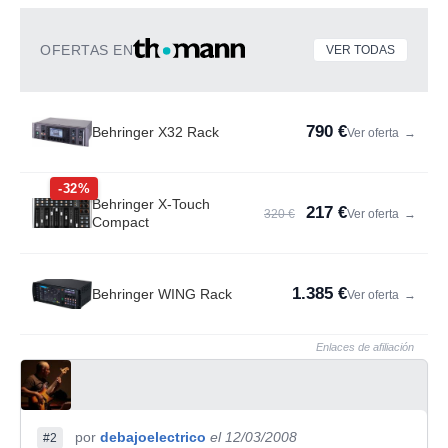
OFERTAS EN
VER TODAS
790 €
Behringer X32 Rack
Ver oferta
→
-32%
Behringer X-Touch
217 €
320 €
Ver oferta
→
Compact
1.385 €
Behringer WING Rack
Ver oferta
→
Enlaces de afiliación
por
debajoelectrico
el 12/03/2008
#2