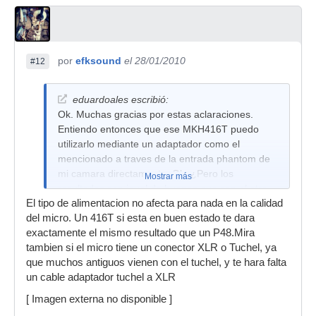
por
efksound
el 28/01/2010
#12
eduardoales escribió:
Ok. Muchas gracias por estas aclaraciones.
Entiendo entonces que ese MKH416T puedo
utilizarlo mediante un adaptador como el
mencionado a traves de la entrada phantom de
mi camara directamente. Ok, ¿Pero los
Mostrar más
resultados son igual de buenos que con el otro
El tipo de alimentacion no afecta para nada en la calidad
MKH416 (el phantom,no el T)? Lo digo porque el
del micro. Un 416T si esta en buen estado te dara
MKH416T lo puedo encontrar muchisimo mas
exactamente el mismo resultado que un P48.Mira
barato que el otro y si los reusltados van a ser
tambien si el micro tiene un conector XLR o Tuchel, ya
los mismos, aunque tenga que adquirir un
que muchos antiguos vienen con el tuchel, y te hara falta
adaptador, me mereceria la pena supongo. Pero
un cable adaptador tuchel a XLR
si la calidad final se resiente entre un modelo y
otro, entonces ya me lo pensaria ( recuerdo que
[ Imagen externa no disponible ]
es fundamentalmente para grabar cine (dialogos