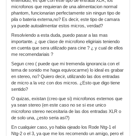
entendido, es que con este tipo de entrada XLR, los
microfonos que requieran de una alimentacion normal
phantom, funcionarian perfectamente sin ningun tipo de
pila o bateria externa,no? Es decir, este tipo de camara
ya puede autoalimentar estos micros, verdad?
Resolviendo a esta duda, puedo pasar a las mas
importante. ¿ que clase de microfono eligiriais teniendo
en cuenta que sera utilizado para cine ? ¿ y cual de ellos
me recomendariais ?
Segun creo ( puede que mi tremenda ignorancia con el
tema de sonido me haga equivocarme) lo ideal es grabar
en stereo, no? Quiero decir, utilizando las dos entradas
de micro a la vez con dos micros. ¿Esto que digo tiene
sentido?
O quizas, existan (creo que si) microfonos externos que
ya sean stereo (en este caso no se si ese unico
microfono stereo necesitaria de las dos entradas XLR o
de solo una, ¿esto seria asi?)
En cualquier caso, yo habia ojeado los Rode Ntg-1 el
Ntg-2 o el 3, ya que me los recomendo un amigo, pero el