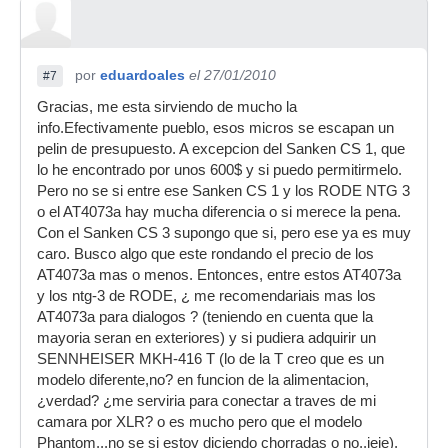
por
eduardoales
el 27/01/2010
#7
Gracias, me esta sirviendo de mucho la
info.Efectivamente pueblo, esos micros se escapan un
pelin de presupuesto. A excepcion del Sanken CS 1, que
lo he encontrado por unos 600$ y si puedo permitirmelo.
Pero no se si entre ese Sanken CS 1 y los RODE NTG 3
o el AT4073a hay mucha diferencia o si merece la pena.
Con el Sanken CS 3 supongo que si, pero ese ya es muy
caro. Busco algo que este rondando el precio de los
AT4073a mas o menos. Entonces, entre estos AT4073a
y los ntg-3 de RODE, ¿ me recomendariais mas los
AT4073a para dialogos ? (teniendo en cuenta que la
mayoria seran en exteriores) y si pudiera adquirir un
SENNHEISER MKH-416 T (lo de la T creo que es un
modelo diferente,no? en funcion de la alimentacion,
¿verdad? ¿me serviria para conectar a traves de mi
camara por XLR? o es mucho pero que el modelo
Phantom...no se si estoy diciendo chorradas o no..jeje),