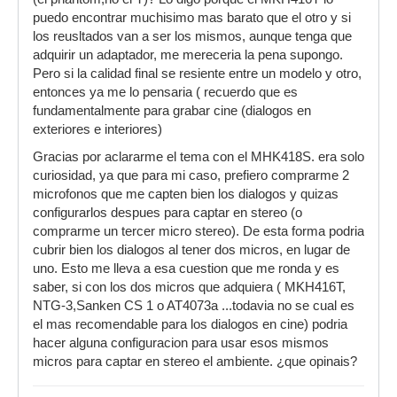
puedo encontrar muchisimo mas barato que el otro y si
los reusltados van a ser los mismos, aunque tenga que
adquirir un adaptador, me mereceria la pena supongo.
Pero si la calidad final se resiente entre un modelo y otro,
entonces ya me lo pensaria ( recuerdo que es
fundamentalmente para grabar cine (dialogos en
exteriores e interiores)
Gracias por aclararme el tema con el MHK418S. era solo
curiosidad, ya que para mi caso, prefiero comprarme 2
microfonos que me capten bien los dialogos y quizas
configurarlos despues para captar en stereo (o
comprarme un tercer micro stereo). De esta forma podria
cubrir bien los dialogos al tener dos micros, en lugar de
uno. Esto me lleva a esa cuestion que me ronda y es
saber, si con los dos micros que adquiera ( MKH416T,
NTG-3,Sanken CS 1 o AT4073a ...todavia no se cual es
el mas recomendable para los dialogos en cine) podria
hacer alguna configuracion para usar esos mismos
micros para captar en stereo el ambiente. ¿que opinais?