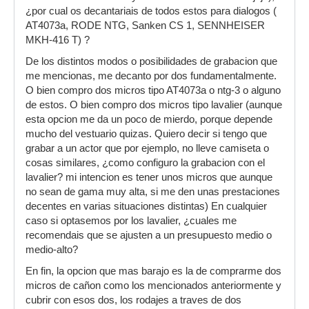
¿por cual os decantariais de todos estos para dialogos (
AT4073a, RODE NTG, Sanken CS 1, SENNHEISER
MKH-416 T) ?
De los distintos modos o posibilidades de grabacion que
me mencionas, me decanto por dos fundamentalmente.
O bien compro dos micros tipo AT4073a o ntg-3 o alguno
de estos. O bien compro dos micros tipo lavalier (aunque
esta opcion me da un poco de mierdo, porque depende
mucho del vestuario quizas. Quiero decir si tengo que
grabar a un actor que por ejemplo, no lleve camiseta o
cosas similares, ¿como configuro la grabacion con el
lavalier? mi intencion es tener unos micros que aunque
no sean de gama muy alta, si me den unas prestaciones
decentes en varias situaciones distintas) En cualquier
caso si optasemos por los lavalier, ¿cuales me
recomendais que se ajusten a un presupuesto medio o
medio-alto?
En fin, la opcion que mas barajo es la de comprarme dos
micros de cañon como los mencionados anteriormente y
cubrir con esos dos, los rodajes a traves de dos