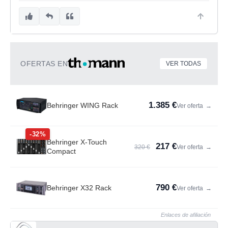
OFERTAS EN
VER TODAS
1.385 €
Behringer WING Rack
Ver oferta
→
-32%
Behringer X-Touch
217 €
320 €
Ver oferta
→
Compact
790 €
Behringer X32 Rack
Ver oferta
→
Enlaces de afiliación