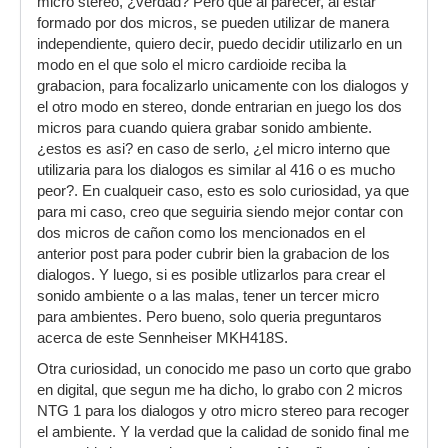
micro stereo, ¿verdad? Pero que al parecer, al estar
formado por dos micros, se pueden utilizar de manera
independiente, quiero decir, puedo decidir utilizarlo en un
modo en el que solo el micro cardioide reciba la
grabacion, para focalizarlo unicamente con los dialogos y
el otro modo en stereo, donde entrarian en juego los dos
micros para cuando quiera grabar sonido ambiente.
¿estos es asi? en caso de serlo, ¿el micro interno que
utilizaria para los dialogos es similar al 416 o es mucho
peor?. En cualqueir caso, esto es solo curiosidad, ya que
para mi caso, creo que seguiria siendo mejor contar con
dos micros de cañon como los mencionados en el
anterior post para poder cubrir bien la grabacion de los
dialogos. Y luego, si es posible utlizarlos para crear el
sonido ambiente o a las malas, tener un tercer micro
para ambientes. Pero bueno, solo queria preguntaros
acerca de este Sennheiser MKH418S.
Otra curiosidad, un conocido me paso un corto que grabo
en digital, que segun me ha dicho, lo grabo con 2 micros
NTG 1 para los dialogos y otro micro stereo para recoger
el ambiente. Y la verdad que la calidad de sonido final me