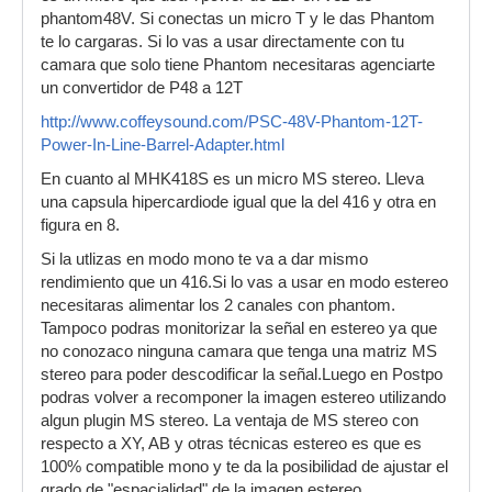
phantom48V. Si conectas un micro T y le das Phantom
te lo cargaras. Si lo vas a usar directamente con tu
camara que solo tiene Phantom necesitaras agenciarte
un convertidor de P48 a 12T
http://www.coffeysound.com/PSC-48V-Phantom-12T-
Power-In-Line-Barrel-Adapter.html
En cuanto al MHK418S es un micro MS stereo. Lleva
una capsula hipercardiode igual que la del 416 y otra en
figura en 8.
Si la utlizas en modo mono te va a dar mismo
rendimiento que un 416.Si lo vas a usar en modo estereo
necesitaras alimentar los 2 canales con phantom.
Tampoco podras monitorizar la señal en estereo ya que
no conozaco ninguna camara que tenga una matriz MS
stereo para poder descodificar la señal.Luego en Postpo
podras volver a recomponer la imagen estereo utilizando
algun plugin MS stereo. La ventaja de MS stereo con
respecto a XY, AB y otras técnicas estereo es que es
100% compatible mono y te da la posibilidad de ajustar el
grado de "espacialidad" de la imagen estereo.