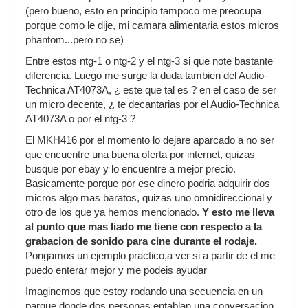
(pero bueno, esto en principio tampoco me preocupa
porque como le dije, mi camara alimentaria estos micros
phantom...pero no se)
Entre estos ntg-1 o ntg-2 y el ntg-3 si que note bastante
diferencia. Luego me surge la duda tambien del Audio-
Technica AT4073A, ¿ este que tal es ? en el caso de ser
un micro decente, ¿ te decantarias por el Audio-Technica
AT4073A o por el ntg-3 ?
El MKH416 por el momento lo dejare aparcado a no ser
que encuentre una buena oferta por internet, quizas
busque por ebay y lo encuentre a mejor precio.
Basicamente porque por ese dinero podria adquirir dos
micros algo mas baratos, quizas uno omnidireccional y
otro de los que ya hemos mencionado.
Y esto me lleva
al punto que mas liado me tiene con respecto a la
grabacion de sonido para cine durante el rodaje.
Pongamos un ejemplo practico,a ver si a partir de el me
puedo enterar mejor y me podeis ayudar
Imaginemos que estoy rodando una secuencia en un
parque donde dos personas entablan una conversacion.