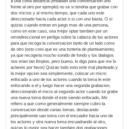
a una corta distancia (entablan una conversacion uno
frente al otro por ejemplo) no se si tendria que grabar con
dos micros y al mismo tiempo, que cada uno este
direccionado hacia cada actor o si con uno basta. O si
quizas cuando entran en juego mas de una persona,
como en este caso, sea mejor optar tambien por un
omnidireccional en pertiga sobre la cabeza de los actores
para que recoga la conversacion tanto de un lado como
de otro (esto creo que es una tonteria de planteamiento,
ya que recogeria mucho sonido de fondo y los dialogos
nos erian tan limpios, pero bueno, lo digo para que me lo
aclareis por favor) Quizas todo esto este mal planteado y
la mejor opcion sea simplemente, colocar un micro
enfocado a uno de los actores cuando la toma le este
enfocando a el y luego hacer una segunda grabacion,
direccionando el micro al segundo actor cuando se grabe
una nueva toma donde el este siendo enfocado. Me
refiero a que como generalmente siempre cubro la
conversacion desde varias tomas, destacando
principalmente uan toma con el encuadre hacia uno de
los actores y otra nueva toma encuadrando al otro,
quizas lo mejor sea hacer tambien dos grabaciones