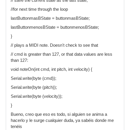
// save the current state as the last state,
//for next time through the loop
lastButtonmasBState = buttonmasBState;
lastButtonmenosBState = buttonmenosBState;
}
// plays a MIDI note. Doesn't check to see that
// cmd is greater than 127, or that data values are less
than 127:
void noteOn(int cmd, int pitch, int velocity) {
Serial.write(byte (cmd));
Serial.write(byte (pitch));
Serial.write(byte (velocity));
}
Bueno, creo que eso es todo, si alguien se anima a
hacerlo y le surge cualquier duda, ya sabéis donde me
tenéis