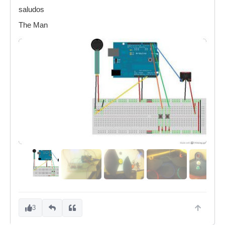
saludos
The Man
3