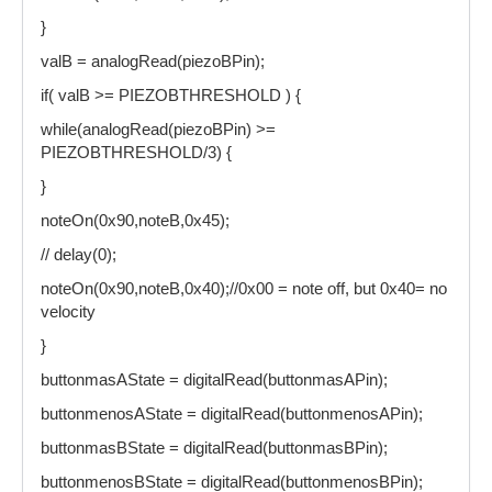
}
valB = analogRead(piezoBPin);
if( valB >= PIEZOBTHRESHOLD ) {
while(analogRead(piezoBPin) >=
PIEZOBTHRESHOLD/3) {
}
noteOn(0x90,noteB,0x45);
// delay(0);
noteOn(0x90,noteB,0x40);//0x00 = note off, but 0x40= no
velocity
}
buttonmasAState = digitalRead(buttonmasAPin);
buttonmenosAState = digitalRead(buttonmenosAPin);
buttonmasBState = digitalRead(buttonmasBPin);
buttonmenosBState = digitalRead(buttonmenosBPin);