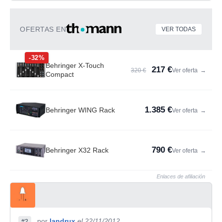
OFERTAS EN
VER TODAS
-32%
Behringer X-Touch
217 €
320 €
Ver oferta
→
Compact
1.385 €
Behringer WING Rack
Ver oferta
→
790 €
Behringer X32 Rack
Ver oferta
→
Enlaces de afiliación
por
landrux
el 22/11/2012
#2