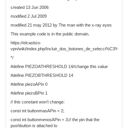
created 13 Jun 2006
modified 2 Jul 2009
modified 21 may 2012 by The man with the x-ray eyes
This example code is in the public domain.
https://elcastizo-
vpn/wiki/index.php/Incluir_dos_botones_de_selecci%C3%B3n
*/
#define PIEZOATHRESHOLD 14//change this value
#define PIEZOBTHRESHOLD 14
#define piezoAPin 0
#define piezoBPin 1
// this constant won't change:
const int buttonmasAPin = 2;
const int buttonmenosAPin = 3;// the pin that the
pushbutton is attached to