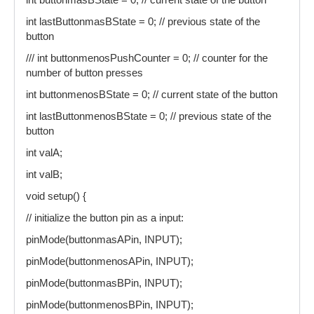
int buttonmasBState = 0; // current state of the button
int lastButtonmasBState = 0; // previous state of the
button
/// int buttonmenosPushCounter = 0; // counter for the
number of button presses
int buttonmenosBState = 0; // current state of the button
int lastButtonmenosBState = 0; // previous state of the
button
int valA;
int valB;
void setup() {
// initialize the button pin as a input:
pinMode(buttonmasAPin, INPUT);
pinMode(buttonmenosAPin, INPUT);
pinMode(buttonmasBPin, INPUT);
pinMode(buttonmenosBPin, INPUT);