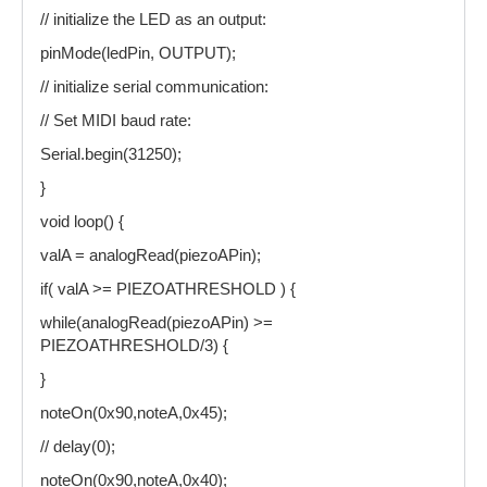
// initialize the LED as an output:
pinMode(ledPin, OUTPUT);
// initialize serial communication:
// Set MIDI baud rate:
Serial.begin(31250);
}
void loop() {
valA = analogRead(piezoAPin);
if( valA >= PIEZOATHRESHOLD ) {
while(analogRead(piezoAPin) >=
PIEZOATHRESHOLD/3) {
}
noteOn(0x90,noteA,0x45);
// delay(0);
noteOn(0x90,noteA,0x40);