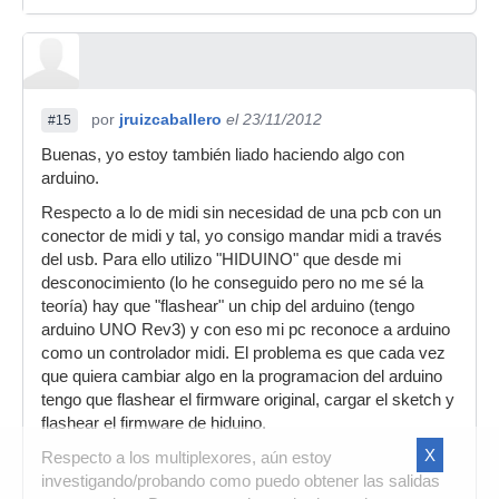
por
jruizcaballero
el 23/11/2012
#15
Buenas, yo estoy también liado haciendo algo con
arduino.
Respecto a lo de midi sin necesidad de una pcb con un
conector de midi y tal, yo consigo mandar midi a través
del usb. Para ello utilizo "HIDUINO" que desde mi
desconocimiento (lo he conseguido pero no me sé la
teoría) hay que "flashear" un chip del arduino (tengo
arduino UNO Rev3) y con eso mi pc reconoce a arduino
como un controlador midi. El problema es que cada vez
que quiera cambiar algo en la programacion del arduino
tengo que flashear el firmware original, cargar el sketch y
flashear el firmware de hiduino.
X
Respecto a los multiplexores, aún estoy
investigando/probando como puedo obtener las salidas