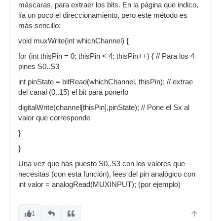
máscaras, para extraer los bits. En la página que indico,
lía un poco el direccionamiento, pero este método es
más sencillo:
void muxWrite(int whichChannel) {
for (int thisPin = 0; thisPin < 4; thisPin++) { // Para los 4
pines S0..S3
int pinState = bitRead(whichChannel, thisPin); // extrae
del canal (0..15) el bit para ponerlo
digitalWrite(channel[thisPin],pinState); // Pone el Sx al
valor que corresponde
}
}
Una vez que has puesto S0..S3 con los valores que
necesitas (con esta función), lees del pin analógico con
int valor = analogRead(MUXINPUT); (por ejemplo)
1