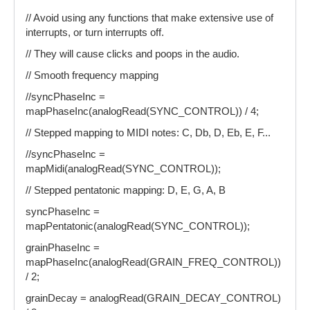
// Avoid using any functions that make extensive use of
interrupts, or turn interrupts off.
// They will cause clicks and poops in the audio.
// Smooth frequency mapping
//syncPhaseInc =
mapPhaseInc(analogRead(SYNC_CONTROL)) / 4;
// Stepped mapping to MIDI notes: C, Db, D, Eb, E, F...
//syncPhaseInc =
mapMidi(analogRead(SYNC_CONTROL));
// Stepped pentatonic mapping: D, E, G, A, B
syncPhaseInc =
mapPentatonic(analogRead(SYNC_CONTROL));
grainPhaseInc =
mapPhaseInc(analogRead(GRAIN_FREQ_CONTROL))
/ 2;
grainDecay = analogRead(GRAIN_DECAY_CONTROL)