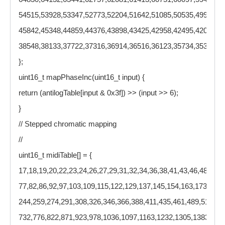
54515,53928,53347,52773,52204,51642,51085,50535,49991,49
45842,45348,44859,44376,43898,43425,42958,42495,42037,41
38548,38133,37722,37316,36914,36516,36123,35734,35349,3
};
uint16_t mapPhaseInc(uint16_t input) {
return (antilogTable[input & 0x3f]) >> (input >> 6);
}
// Stepped chromatic mapping
//
uint16_t midiTable[] = {
17,18,19,20,22,23,24,26,27,29,31,32,34,36,38,41,43,46,48,51,5
77,82,86,92,97,103,109,115,122,129,137,145,154,163,173,183,
244,259,274,291,308,326,346,366,388,411,435,461,489,518,54
732,776,822,871,923,978,1036,1097,1163,1232,1305,1383,146