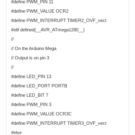
#define PWM_PIN 11
#define PWM_VALUE OCR2
#define PWM_INTERRUPT TIMER2_OVF_vect
#elif defined(__AVR_ATmega1280__)
//
// On the Arduino Mega
// Output is on pin 3
//
#define LED_PIN 13
#define LED_PORT PORTB
#define LED_BIT 7
#define PWM_PIN 3
#define PWM_VALUE OCR3C
#define PWM_INTERRUPT TIMER3_OVF_vect
#else