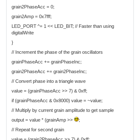
grain2PhaseAcc = 0;
grain2Amp = 0x7fff;
LED_PORT ^= 1 << LED_BIT; // Faster than using
digitalWrite
}
// Increment the phase of the grain oscillators
grainPhaseAcc += grainPhaseInc;
grain2PhaseAcc += grain2PhaseInc;
// Convert phase into a triangle wave
value = (grainPhaseAcc >> 7) & 0xff;
if (grainPhaseAcc & 0x8000) value = ~value;
// Multiply by current grain amplitude to get sample
output = value * (grainAmp >>
;
// Repeat for second grain
value = (grain2PhaseAcc >> 7) & 0xff;