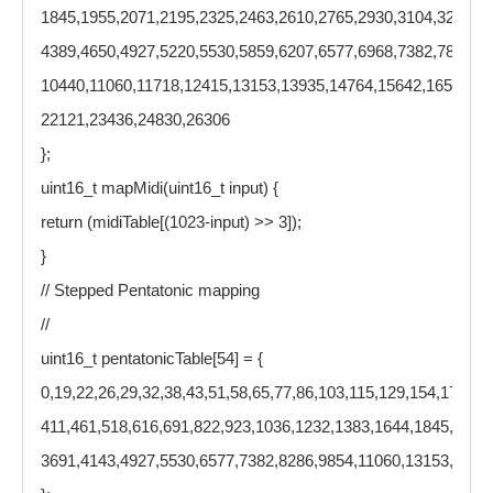
1845,1955,2071,2195,2325,2463,2610,2765,2930,3104,3288,34
4389,4650,4927,5220,5530,5859,6207,6577,6968,7382,7821,82
10440,11060,11718,12415,13153,13935,14764,15642,16572,17
22121,23436,24830,26306
};
uint16_t mapMidi(uint16_t input) {
return (midiTable[(1023-input) >> 3]);
}
// Stepped Pentatonic mapping
//
uint16_t pentatonicTable[54] = {
0,19,22,26,29,32,38,43,51,58,65,77,86,103,115,129,154,173,20
411,461,518,616,691,822,923,1036,1232,1383,1644,1845,2071
3691,4143,4927,5530,6577,7382,8286,9854,11060,13153,1476