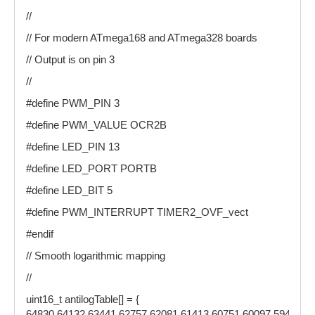
//
// For modern ATmega168 and ATmega328 boards
// Output is on pin 3
//
#define PWM_PIN 3
#define PWM_VALUE OCR2B
#define LED_PIN 13
#define LED_PORT PORTB
#define LED_BIT 5
#define PWM_INTERRUPT TIMER2_OVF_vect
#endif
// Smooth logarithmic mapping
//
uint16_t antilogTable[] = {
64830,64132,63441,62757,62081,61413,60751,60097,59449,58