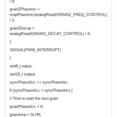
/ 8;
grain2PhaseInc =
mapPhaseInc(analogRead(GRAIN2_FREQ_CONTROL))
/ 2;
grain2Decay =
analogRead(GRAIN2_DECAY_CONTROL) / 4;
}
SIGNAL(PWM_INTERRUPT)
{
uint8_t value;
uint16_t output;
syncPhaseAcc += syncPhaseInc;
if (syncPhaseAcc < syncPhaseInc) {
// Time to start the next grain
grainPhaseAcc = 0;
grainAmp = 0x7fff;