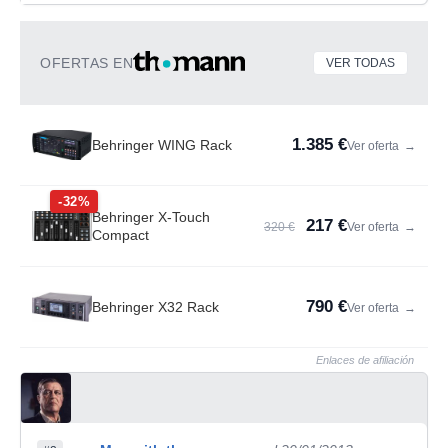
OFERTAS EN
VER TODAS
1.385 €
Behringer WING Rack
Ver oferta
→
-32%
Behringer X-Touch
217 €
320 €
Ver oferta
→
Compact
790 €
Behringer X32 Rack
Ver oferta
→
Enlaces de afiliación