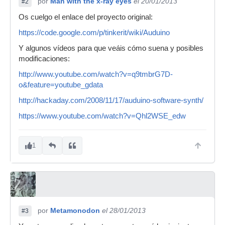
por
Man with the x-ray eyes
el 20/01/2013
#2
Os cuelgo el enlace del proyecto original:
https://code.google.com/p/tinkerit/wiki/Auduino
Y algunos vídeos para que veáis cómo suena y posibles
modificaciones:
http://www.youtube.com/watch?v=q9tmbrG7D-
o&feature=youtube_gdata
http://hackaday.com/2008/11/17/auduino-software-synth/
https://www.youtube.com/watch?v=Qhl2WSE_edw
1
por
Metamonodon
el 28/01/2013
#3