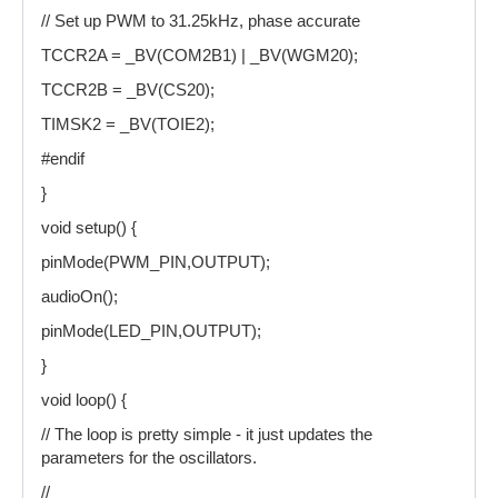
// Set up PWM to 31.25kHz, phase accurate
TCCR2A = _BV(COM2B1) | _BV(WGM20);
TCCR2B = _BV(CS20);
TIMSK2 = _BV(TOIE2);
#endif
}
void setup() {
pinMode(PWM_PIN,OUTPUT);
audioOn();
pinMode(LED_PIN,OUTPUT);
}
void loop() {
// The loop is pretty simple - it just updates the
parameters for the oscillators.
//