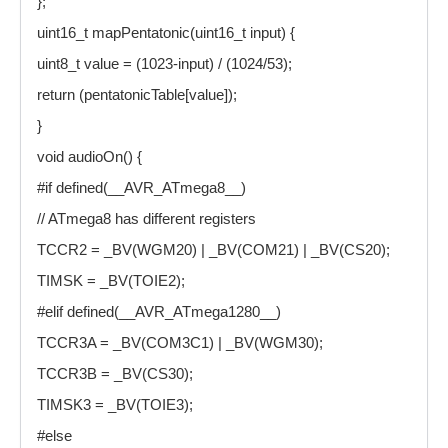
};
uint16_t mapPentatonic(uint16_t input) {
uint8_t value = (1023-input) / (1024/53);
return (pentatonicTable[value]);
}
void audioOn() {
#if defined(__AVR_ATmega8__)
// ATmega8 has different registers
TCCR2 = _BV(WGM20) | _BV(COM21) | _BV(CS20);
TIMSK = _BV(TOIE2);
#elif defined(__AVR_ATmega1280__)
TCCR3A = _BV(COM3C1) | _BV(WGM30);
TCCR3B = _BV(CS30);
TIMSK3 = _BV(TOIE3);
#else