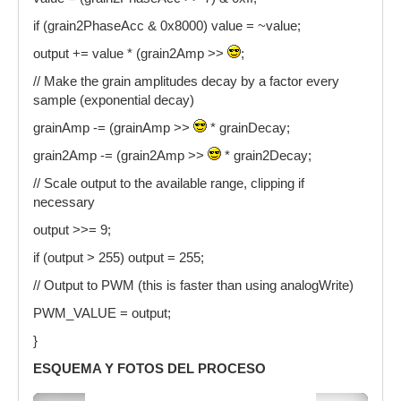
if (grain2PhaseAcc & 0x8000) value = ~value;
output += value * (grain2Amp >>
;
// Make the grain amplitudes decay by a factor every
sample (exponential decay)
grainAmp -= (grainAmp >>
* grainDecay;
grain2Amp -= (grain2Amp >>
* grain2Decay;
// Scale output to the available range, clipping if
necessary
output >>= 9;
if (output > 255) output = 255;
// Output to PWM (this is faster than using analogWrite)
PWM_VALUE = output;
}
ESQUEMA Y FOTOS DEL PROCESO