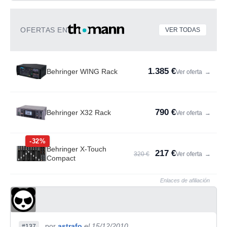
OFERTAS EN
VER TODAS
1.385 €
Behringer WING Rack
Ver oferta
→
790 €
Behringer X32 Rack
Ver oferta
→
-32%
Behringer X-Touch
217 €
320 €
Ver oferta
→
Compact
Enlaces de afiliación
por
astrafo
el 15/12/2010
#137