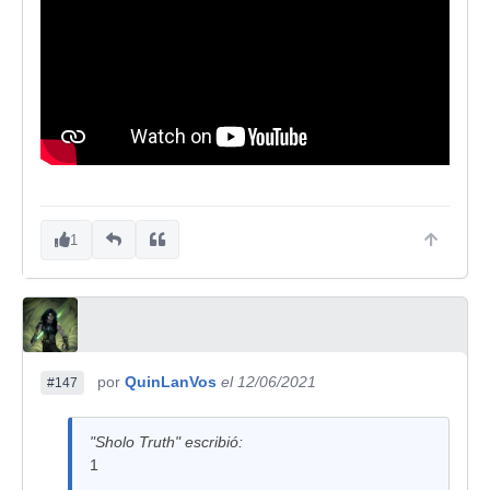
1
por
QuinLanVos
el 12/06/2021
#147
"Sholo Truth" escribió:
1