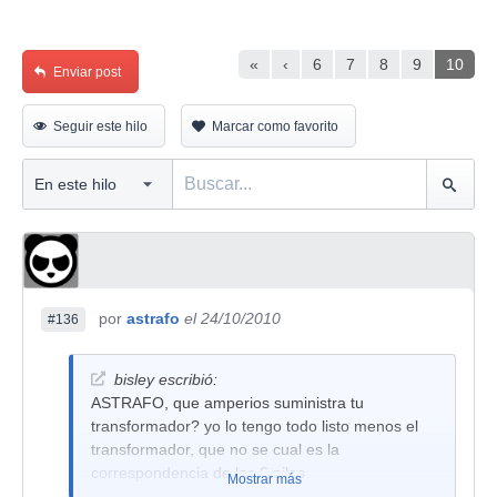
«
‹
6
7
8
9
10
Enviar post
Seguir este hilo
Marcar como favorito
por
astrafo
el 24/10/2010
#136
bisley escribió:
ASTRAFO, que amperios suministra tu
transformador? yo lo tengo todo listo menos el
transformador, que no se cual es la
correspondencia de las 6 pilas
Mostrar más