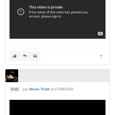
por
Sholo Truth
el 17/08/2020
#146