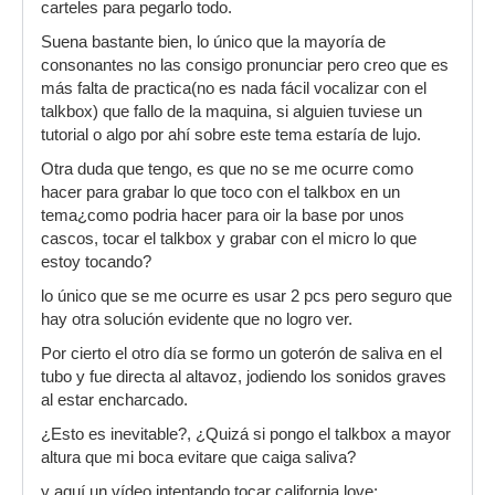
carteles para pegarlo todo.
Suena bastante bien, lo único que la mayoría de
consonantes no las consigo pronunciar pero creo que es
más falta de practica(no es nada fácil vocalizar con el
talkbox) que fallo de la maquina, si alguien tuviese un
tutorial o algo por ahí sobre este tema estaría de lujo.
Otra duda que tengo, es que no se me ocurre como
hacer para grabar lo que toco con el talkbox en un
tema¿como podria hacer para oir la base por unos
cascos, tocar el talkbox y grabar con el micro lo que
estoy tocando?
lo único que se me ocurre es usar 2 pcs pero seguro que
hay otra solución evidente que no logro ver.
Por cierto el otro día se formo un goterón de saliva en el
tubo y fue directa al altavoz, jodiendo los sonidos graves
al estar encharcado.
¿Esto es inevitable?, ¿Quizá si pongo el talkbox a mayor
altura que mi boca evitare que caiga saliva?
y aquí un vídeo intentando tocar california love: