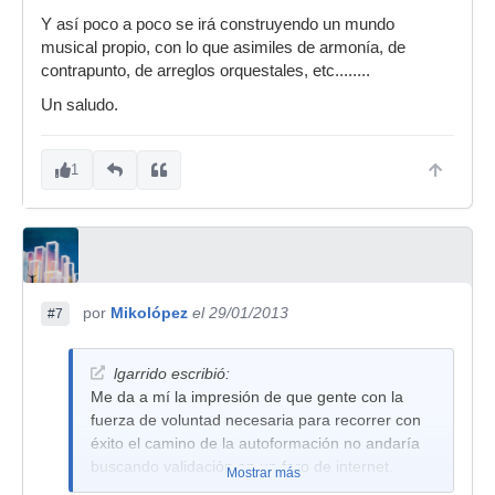
Y así poco a poco se irá construyendo un mundo
musical propio, con lo que asimiles de armonía, de
contrapunto, de arreglos orquestales, etc........
Un saludo.
1
por
Mikolópez
el 29/01/2013
#7
lgarrido escribió:
Me da a mí la impresión de que gente con la
fuerza de voluntad necesaria para recorrer con
éxito el camino de la autoformación no andaría
buscando validación en un foro de internet.
Mostrar más