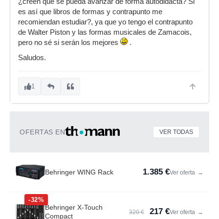
¿creen que se pueda avanzar de forma autodidacta? Si
es así que libros de formas y contrapunto me
recomiendan estudiar?, ya que yo tengo el contrapunto
de Walter Piston y las formas musicales de Zamacois,
pero no sé si serán los mejores
.
Saludos.
1
OFERTAS EN
VER TODAS
1.385 €
Behringer WING Rack
Ver oferta
→
-32%
Behringer X-Touch
217 €
320 €
Ver oferta
→
Compact