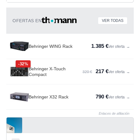
OFERTAS EN
VER TODAS
1.385 €
Behringer WING Rack
Ver oferta
→
-32%
Behringer X-Touch
217 €
320 €
Ver oferta
→
Compact
790 €
Behringer X32 Rack
Ver oferta
→
Enlaces de afiliación