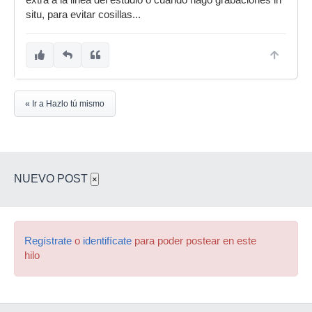
extra a la linea del estudio o cuando hago grabaciones in
situ, para evitar cosillas...
« Ir a Hazlo tú mismo
NUEVO POST
×
Regístrate
o
identifícate
para poder postear en este
hilo