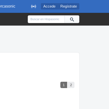

rcasonic
Accede
Regístrate
1
2