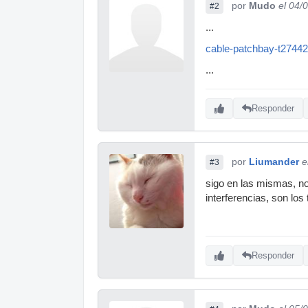
por
Mudo
el 04/
#2
...
cable-patchbay-t27442
...
Responder
por
Liumander
e
#3
sigo en las mismas, no
interferencias, son los 
Responder