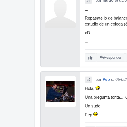
por
Mudo
el 05/
#4
...
Repasate lo de balance
estudio de un colega (
xD
...
Responder
por
Pep
el 05/08
#5
Hola,
Una pregunta tonta... 
Un sudo,
Pep