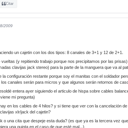
Citar
08/2009
ciendo un cajetin con los dos tipos: 8 canales de 3+1 y 12 de 2+1.
vueltas (y repitiendo trabajo porque nos precipitamos por las pris
madas clavijas jack stereo) para la parte de la manguera que va al pa
la configuración restante porque soy el manitas con el soldador pero 
 los canales serán para micros y que algunos serán retornos de casc
a resoldé entera ayer siguiendo el articulo de hispa sobre cables bal
 viene mi pregunta)
ay en los cables de 4 hilos? y si tiene que ver con la cancelación de 
clavijas xlr/jack del cajetin?
 o una cita que despeje esta duda? (es que ya es la tercera vez que
iera una quinta en el caso de que esté mal...)