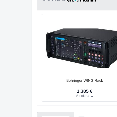
Behringer WING Rack
1.385 €
Ver oferta
→