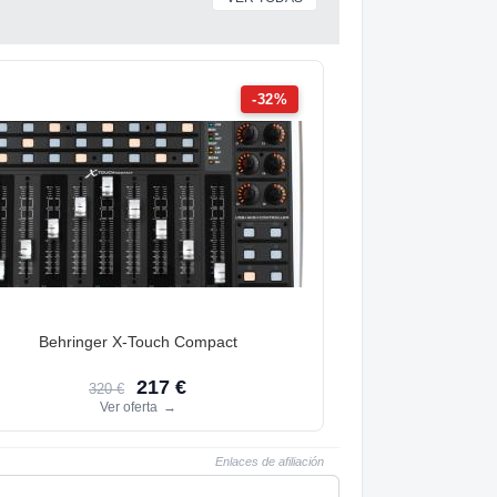
-32%
Behringer X-Touch Compact
217 €
320 €
Ver oferta
→
Enlaces de afiliación