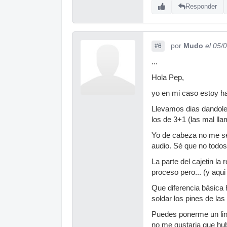
Responder
por
Mudo
el 05/
#6
...
Hola Pep,
yo en mi caso estoy ha
Llevamos dias dandole 
los de 3+1 (las mal lla
Yo de cabeza no me se 
audio. Sé que no todos
La parte del cajetin l
proceso pero... (y aqui
Que diferencia básica h
soldar los pines de las 
Puedes ponerme un link
no me gustaria que hub