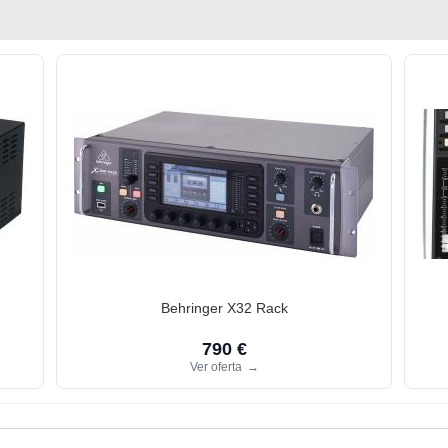
Behringer X32 Rack
790 €
Ver oferta
→