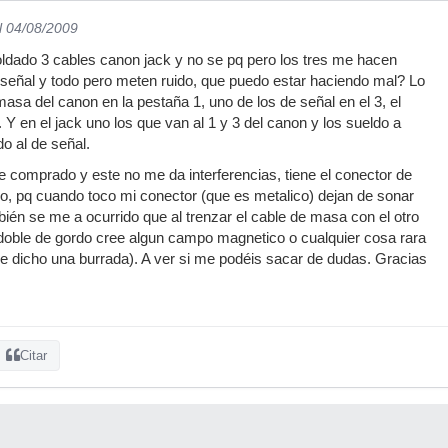
l 04/08/2009
ldado 3 cables canon jack y no se pq pero los tres me hacen
a señal y todo pero meten ruido, que puedo estar haciendo mal? Lo
asa del canon en la pestaña 1, uno de los de señal en el 3, el
. Y en el jack uno los que van al 1 y 3 del canon y los sueldo a
do al de señal.
 comprado y este no me da interferencias, tiene el conector de
o, pq cuando toco mi conector (que es metalico) dejan de sonar
bién se me a ocurrido que al trenzar el cable de masa con el otro
l doble de gordo cree algun campo magnetico o cualquier cosa rara
he dicho una burrada). A ver si me podéis sacar de dudas. Gracias
Citar