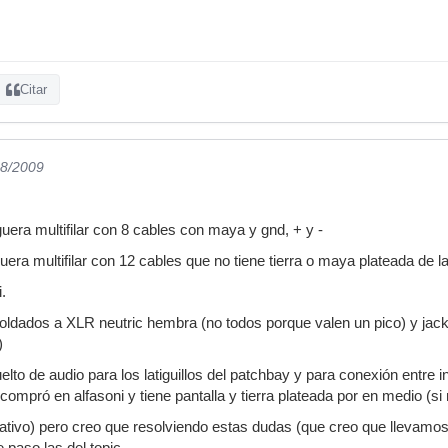
Citar
08/2009
era multifilar con 8 cables con maya y gnd, + y -
era multifilar con 12 cables que no tiene tierra o maya plateada de la
.
oldados a XLR neutric hembra (no todos porque valen un pico) y ja
)
to de audio para los latiguillos del patchbay y para conexión entre in
ompró en alfasoni y tiene pantalla y tierra plateada por en medio (si
elativo) pero creo que resolviendo estas dudas (que creo que llevamos 
 paso las del topic.