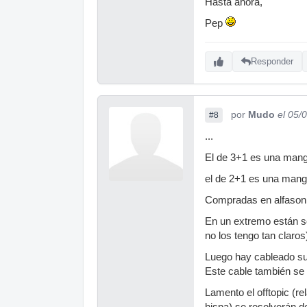
Hasta ahora,
Pep
Responder
por
Mudo
el 05/
#8
...
El de 3+1 es una mangu
el de 2+1 es una mangu
Compradas en alfasoni
En un extremo están s
no los tengo tan claros
Luego hay cableado suel
Este cable también se c
Lamento el offtopic (r
hispa) se resolverán de