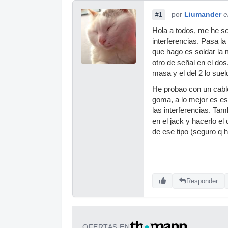
por
Liumander
e
#1
Hola a todos, me he so
interferencias. Pasa l
que hago es soldar la m
otro de señal en el dos
masa y el del 2 lo suel
He probao con un cable
goma, a lo mejor es es
las interferencias. Tam
en el jack y hacerlo e
de ese tipo (seguro q 
Responder
OFERTAS EN