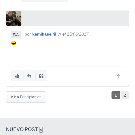
por
kamikase ♕ ♫
el 15/06/2017
#15
1
2
« Ir a Principiantes
NUEVO POST
×