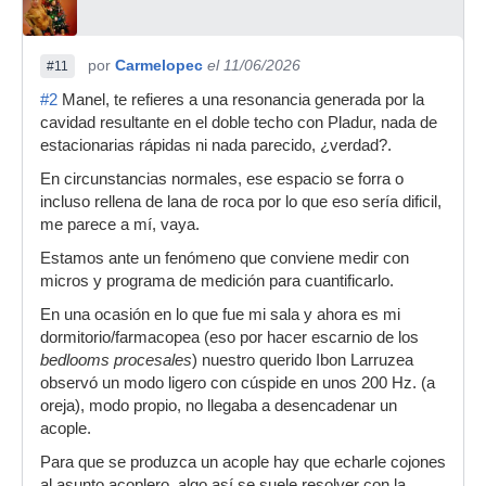
por
Carmelopec
el 11/06/2026
#11
#2
Manel, te refieres a una resonancia generada por la
cavidad resultante en el doble techo con Pladur, nada de
estacionarias rápidas ni nada parecido, ¿verdad?.
En circunstancias normales, ese espacio se forra o
incluso rellena de lana de roca por lo que eso sería dificil,
me parece a mí, vaya.
Estamos ante un fenómeno que conviene medir con
micros y programa de medición para cuantificarlo.
En una ocasión en lo que fue mi sala y ahora es mi
dormitorio/farmacopea (eso por hacer escarnio de los
bedlooms procesales
) nuestro querido Ibon Larruzea
observó un modo ligero con cúspide en unos 200 Hz. (a
oreja), modo propio, no llegaba a desencadenar un
acople.
Para que se produzca un acople hay que echarle cojones
al asunto acoplero, algo así se suele resolver con la