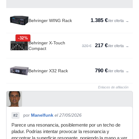
1.385 €
Behringer WING Rack
Ver oferta
→
-32%
Behringer X-Touch
217 €
320 €
Ver oferta
→
Compact
790 €
Behringer X32 Rack
Ver oferta
→
Enlaces de afiliación
por
Manelfunk
el 27/05/2026
#2
Parece una resonancia, posiblemente por un techo de
pladur. Podrías intentar provocar la resonancia y
encontrar la superficie resonante, poniendo la mano a ver