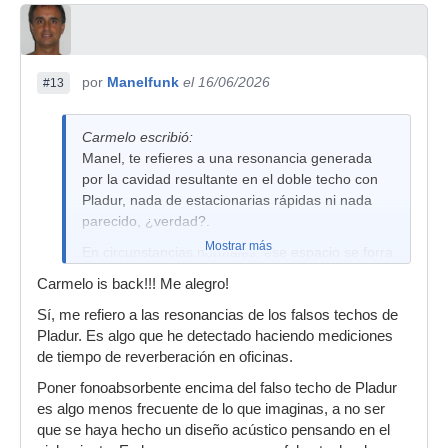
por
Manelfunk
el 16/06/2026
#13
Carmelo escribió:
Manel, te refieres a una resonancia generada
por la cavidad resultante en el doble techo con
Pladur, nada de estacionarias rápidas ni nada
parecido, ¿verdad?.
Mostrar más
En circunstancias normales, ese espacio se forra
o incluso rellena de lana de roca por lo que eso
Carmelo is back!!! Me alegro!
sería dificil, me parece a mí, vaya.
Sí, me refiero a las resonancias de los falsos techos de
Pladur. Es algo que he detectado haciendo mediciones
de tiempo de reverberación en oficinas.
Poner fonoabsorbente encima del falso techo de Pladur
es algo menos frecuente de lo que imaginas, a no ser
que se haya hecho un diseño acústico pensando en el