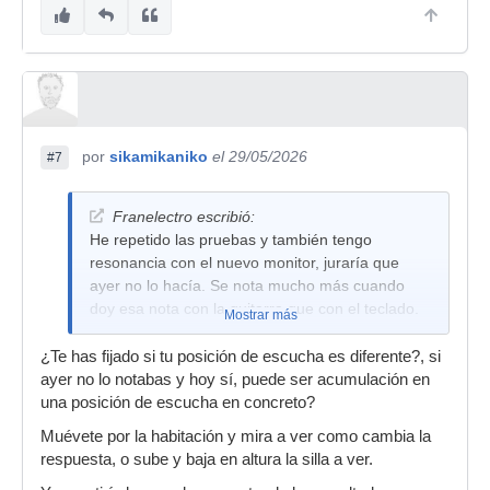
por
sikamikaniko
el 29/05/2026
#7
Franelectro escribió:
He repetido las pruebas y también tengo
resonancia con el nuevo monitor, juraría que
ayer no lo hacía. Se nota mucho más cuando
doy esa nota con la guitarra que con el teclado.
Mostrar más
¿Te has fijado si tu posición de escucha es diferente?, si
ayer no lo notabas y hoy sí, puede ser acumulación en
una posición de escucha en concreto?
Muévete por la habitación y mira a ver como cambia la
respuesta, o sube y baja en altura la silla a ver.