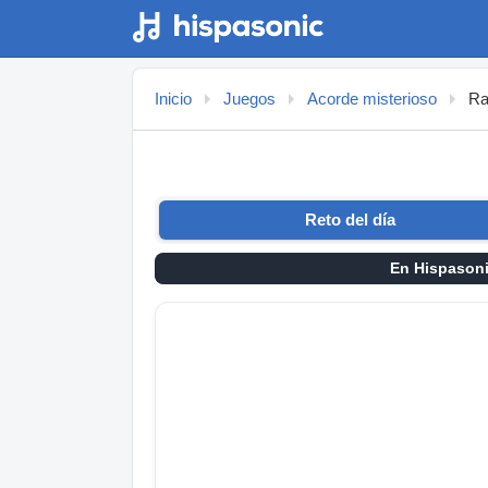
Inicio
Juegos
Acorde misterioso
Ra
Reto del día
En Hispason