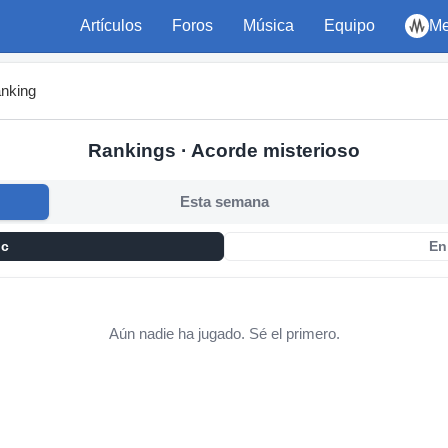
Artículos
Foros
Música
Equipo
Me
nking
Rankings · Acorde misterioso
Esta semana
ic
En
Aún nadie ha jugado. Sé el primero.