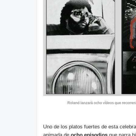
Roland lanzará ocho vídeos que recorrerán
Uno de los platos fuertes de esta celebr
animada de
ocho episodios
que narra hi