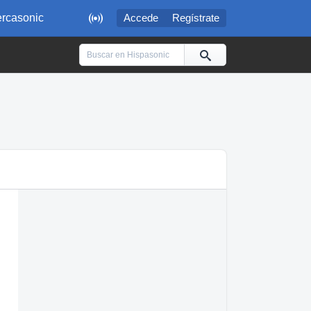

rcasonic
Accede
Regístrate