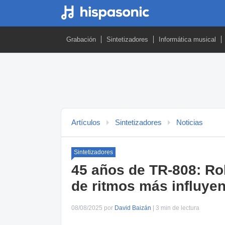
Grabación
Sintetizadores
Informática musical
Artículos
Sintetizadores
Noticias
Sintetizadores
45 años de TR-808: Rol
de ritmos más influyent
08/08/2025 por
David Baizán
| 3 min de lectura