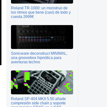
Roland TR-1000: un monstruo de
los ritmos que tiene (casi) de todo y
cuesta 2699€
Sonicware deconstruct MINIMAL,
una groovebox hipnótica para
aventuras techno
Roland SP-404 MKII 5.50 añade
compresión side chain y soporte