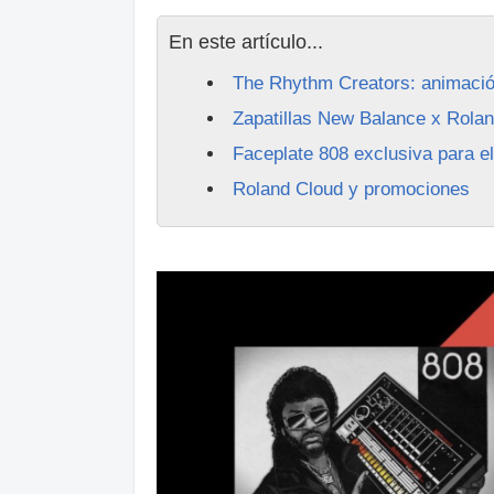
En este artículo...
The Rhythm Creators: animación
Zapatillas New Balance x Rola
Faceplate 808 exclusiva para e
Roland Cloud y promociones