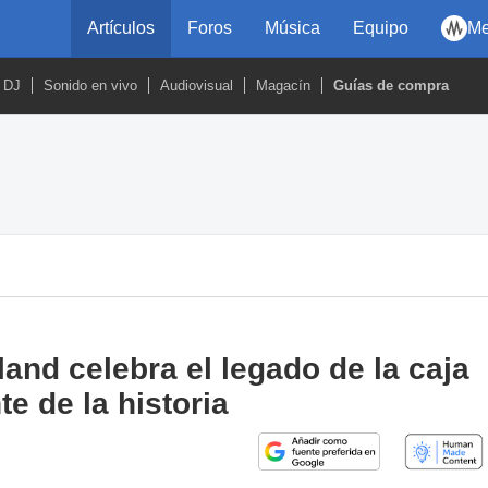
Artículos
Foros
Música
Equipo
Me
DJ
Sonido en vivo
Audiovisual
Magacín
Guías de compra
and celebra el legado de la caja
e de la historia