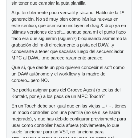
sin tener que cambiar la puta plantilla.
Algo terriblemente poco versatil y rácano. Hablo de la 1ª
generación. No sé muy bien cómo irán las nuevas en
este sentido, que asimismo incluyen el drag & drop ya en
últimas versiones de soft....aunque para mí el punto flaco
flaco era que siguieran (siguen?) bloqueando asimismo la
grabación del midi directamente a pista del DAW...y
condenarte a tener que sacarlas luego del secuenciador
MPC al DAW....me parece raramente arcaico.
Que sí, que desde un ppio quieren concebir el soft como
un DAW autónomo y el workflow y la madre del
cordero...pero NO.
"se podría asignar pads del Groove Agent (o teclas del
Kontakt, por ej) a los pads de un MPC Touch?"
En un Touch debe ser igual que en las viejas....+ - , tienes
un modo controller, con una plantilla (no sé si se habrá
mejorado), y que has debido configurar previamente para
usar como controller hacia afuera (obviamente, lo que
suele funcionar para un VST, no funciona para