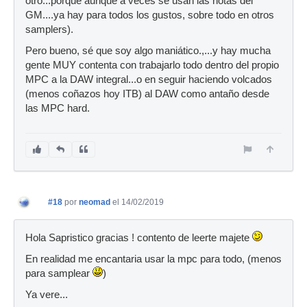
otro...porque aunque a veces se usan las notas del
GM....ya hay para todos los gustos, sobre todo en otros
samplers).
Pero bueno, sé que soy algo maniático.,...y hay mucha
gente MUY contenta con trabajarlo todo dentro del propio
MPC a la DAW integral...o en seguir haciendo volcados
(menos coñazos hoy ITB) al DAW como antaño desde
las MPC hard.
#18
por
neomad
el 14/02/2019
Hola Sapristico gracias ! contento de leerte majete
En realidad me encantaria usar la mpc para todo, (menos
para samplear
)
Ya vere...