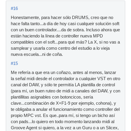
#16
Honestamente, para hacer sólo DRUMS, creo que no
hace falta tanto...a día de hoy casi cualqueir solución soft
con un buen controlador....da de sobra. Incluso ahora que
están haciendo la línea de controller nueva MPD
compatibles con el soft...para qué más? La X, si no vas a
samplear y usarla como centro del estudio a lo vieja
nueva escuela...ni de coña.
#15
Me refería a que era un coñazo, antes al menos, lanzar
la señal midi desde el controlador a cualquier VST en otro
canal del DAW, y sólo te permitía LA plantilla de control
(para mí, un buen ruteo de midi a canales del DAW, y con
plantillitas asignables con botoncicos, sería
clave...combinación de X+F1-9 por ejemplo, cohona), y
te obligaba a anular el funcionamiento como controller del
propio MPC vst. Es que..para mí, si tengo un bicho así
con pads...lo quiero en todo momento lanzando midi al
Groove Agent si quiero, a la vez a un Guru o a un Slicex,