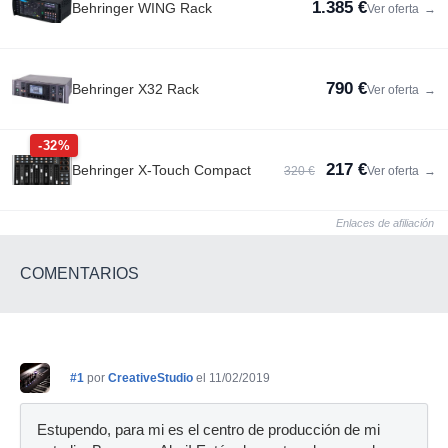
1.385 €
Behringer WING Rack
Ver oferta
→
790 €
Behringer X32 Rack
Ver oferta
→
-32%
217 €
Behringer X-Touch Compact
320 €
Ver oferta
→
Enlaces de afiliación
COMENTARIOS
#1
por
CreativeStudio
el 11/02/2019
Estupendo, para mi es el centro de producción de mi