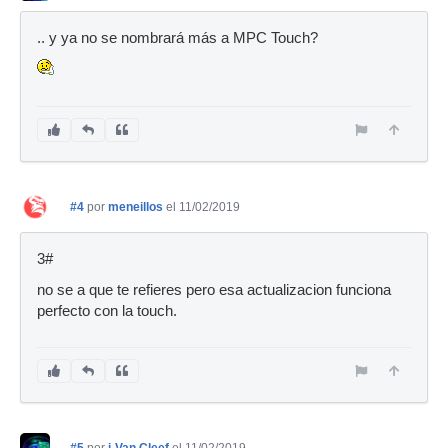
.. y ya no se nombrará más a MPC Touch?
#4
por
meneillos
el 11/02/2019
3#
no se a que te refieres pero esa actualizacion funciona
perfecto con la touch.
#5
por
i-Van Cleef
el 11/02/2019