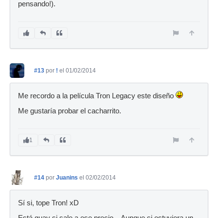
pensando!).
#13
por
!
el 01/02/2014
Me recordo a la película Tron Legacy este diseño
Me gustaría probar el cacharrito.
1
#14
por
Juanins
el 02/02/2014
Sí si, tope Tron! xD