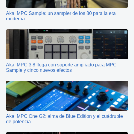
Akai MPC Sample: un sampler de los 80 para la era
moderna
Akai MPC 3.8 llega con soporte ampliado para MPC
Sample y cinco nuevos efectos
Akai MPC One G2: alma de Blue Edition y el cuádruple
de potencia