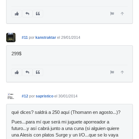
#11
por
kanstraktar
el 29/01/2014
299$
#12
por
sapristico
el 30/01/2014
qué dices? saldrá a 250 aquí (Thomann en agosto...)?
Pues...para mí que será mi juguete aporreador a
futuro...y así cabrá junto a una cuna (si alguien quiere
una Alesis con platos Surge y un I/O...que se lo vaya