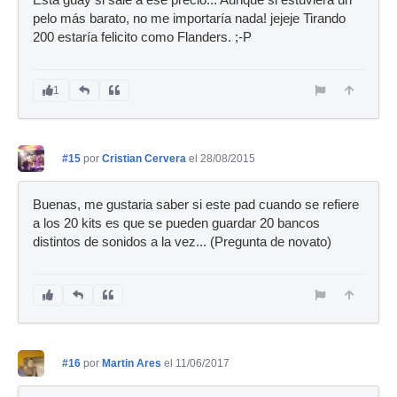
Está guay si sale a ese precio... Aunque si estuviera un
pelo más barato, no me importaría nada! jejeje Tirando
200 estaría felicito como Flanders. ;-P
1
#15
por
Cristian Cervera
el 28/08/2015
Buenas, me gustaria saber si este pad cuando se refiere
a los 20 kits es que se pueden guardar 20 bancos
distintos de sonidos a la vez... (Pregunta de novato)
#16
por
Martin Ares
el 11/06/2017