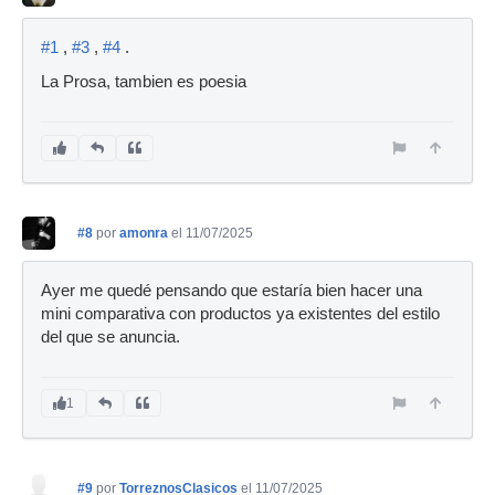
#1
,
#3
,
#4
.
La Prosa, tambien es poesia
#8
por
amonra
el 11/07/2025
Ayer me quedé pensando que estaría bien hacer una
mini comparativa con productos ya existentes del estilo
del que se anuncia.
1
#9
por
TorreznosClasicos
el 11/07/2025