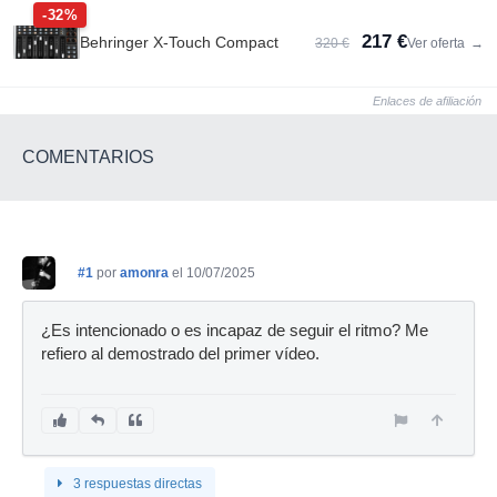
-32%
217 €
Behringer X-Touch Compact
320 €
Ver oferta
→
Enlaces de afiliación
COMENTARIOS
#1
por
amonra
el 10/07/2025
¿Es intencionado o es incapaz de seguir el ritmo? Me
refiero al demostrado del primer vídeo.
3 respuestas directas