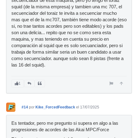
secuenciador de esta maquina, pero yo tengo el toraiz
squid (de la misma empresa) y tambien una mc 707, el
secuenciador del toraiz te invita a secuenciar mucho
mas que el de la mc707, también tiene modo acorde (eso
si, no trae tantos acordes pero son editables) y los pads
son una delicia... repito que no se como sera esta
maquina, y mas teniendo en cuenta su precio en
comparación al squid que es solo secuanciador, pero si
trabaja de forma similar seria un buen candidato a usar
como secuenciador. aunque solo sean 8 pistas (frente a
las 16 del squid).
1
#14
por
Kike_ForcedFeedback
el 17/07/2025
Es tentador, pero me pregunto si supera en algo a las
progresiones de acordes de las Akai MPC/Force