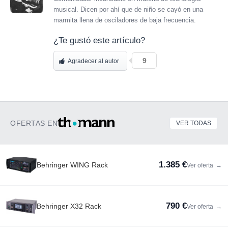
musical. Dicen por ahí que de niño se cayó en una
marmita llena de osciladores de baja frecuencia.
¿Te gustó este artículo?
9
Agradecer al autor
OFERTAS EN
VER TODAS
1.385 €
Behringer WING Rack
Ver oferta
→
790 €
Behringer X32 Rack
Ver oferta
→