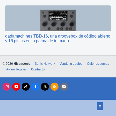
dadamachines TBD‑16, una groovebox de código abierto
y 16 pistas en la palma de tu mano
© 2026
Hispasonic
Sonic Network
Vende tu equipo
Quiénes somos
Avisos legales
Contacto
X