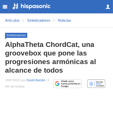
Artículos
Sintetizadores
Noticias
Sintetizadores
AlphaTheta ChordCat, una
groovebox que pone las
progresiones armónicas al
alcance de todos
10/07/2025 por
David Baizán
| 2
min de lectura