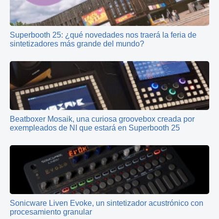
Superbooth 25: ¿qué novedades nos traerá la feria de
sintetizadores más grande del mundo?
Beatboxer Mosaik, una curiosa groovebox creada por
exempleados de NI que estará en Superbooth 25
Sonicware Liven Evoke, un sintetizador acustrónico con
procesamiento granular