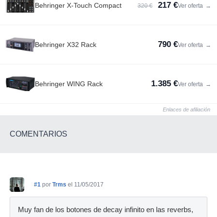
217 €
Behringer X-Touch Compact
320 €
Ver oferta
→
790 €
Behringer X32 Rack
Ver oferta
→
1.385 €
Behringer WING Rack
Ver oferta
→
Enlaces de afiliación
COMENTARIOS
#1
por
Trms
el 11/05/2017
Muy fan de los botones de decay infinito en las reverbs,