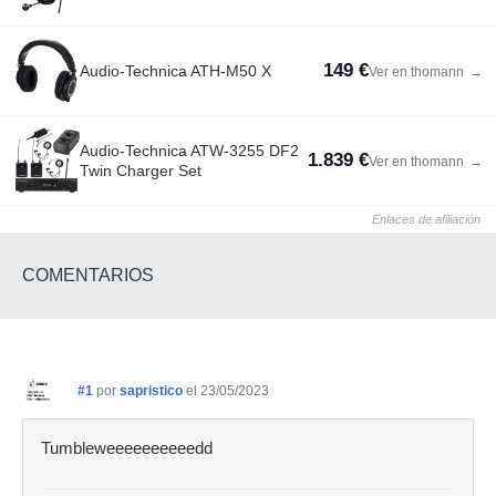
149 €
Audio-Technica ATH-M50 X
Ver en thomann
→
Audio-Technica ATW-3255 DF2
1.839 €
Ver en thomann
→
Twin Charger Set
Enlaces de afiliación
COMENTARIOS
#1
por
sapristico
el 23/05/2023
Tumbleweeeeeeeeeedd