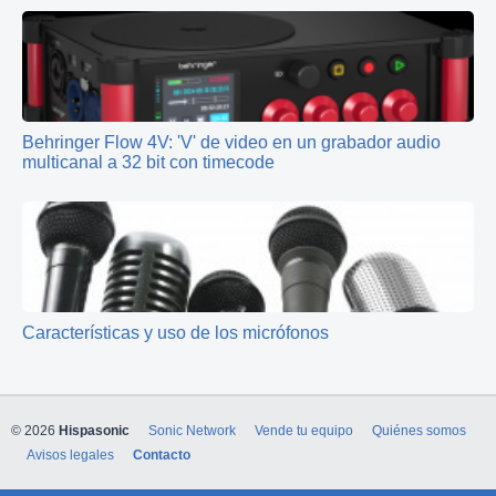
Behringer Flow 4V: 'V' de video en un grabador audio
multicanal a 32 bit con timecode
Características y uso de los micrófonos
© 2026
Hispasonic
Sonic Network
Vende tu equipo
Quiénes somos
Avisos legales
Contacto