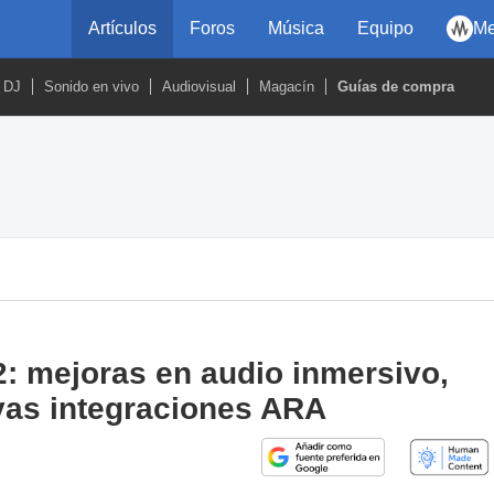
Artículos
Foros
Música
Equipo
Me
DJ
Sonido en vivo
Audiovisual
Magacín
Guías de compra
2: mejoras en audio inmersivo,
vas integraciones ARA