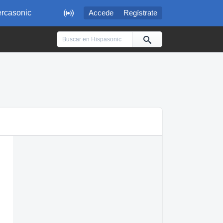

rcasonic
Accede
Regístrate