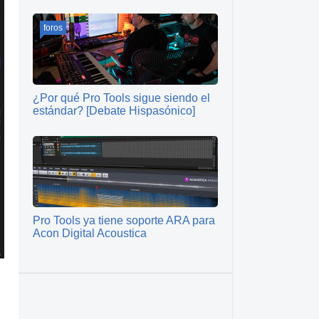
foros
¿Por qué Pro Tools sigue siendo el
estándar? [Debate Hispasónico]
Pro Tools ya tiene soporte ARA para
Acon Digital Acoustica