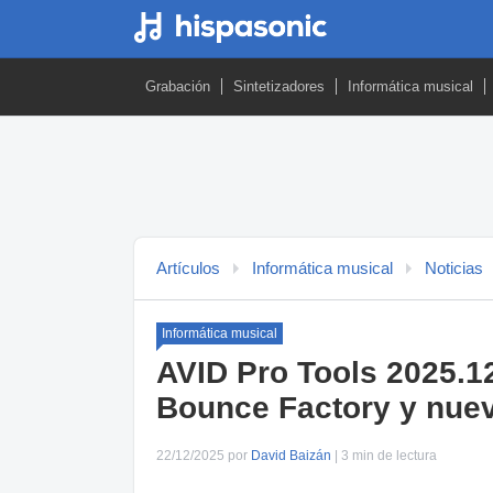
Grabación
Sintetizadores
Informática musical
Artículos
Informática musical
Noticias
Informática musical
AVID Pro Tools 2025.1
Bounce Factory y nue
22/12/2025 por
David Baizán
| 3 min de lectura