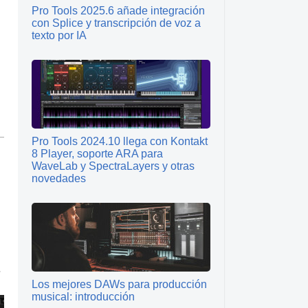
Pro Tools 2025.6 añade integración
con Splice y transcripción de voz a
texto por IA
Pro Tools 2024.10 llega con Kontakt
8 Player, soporte ARA para
WaveLab y SpectraLayers y otras
novedades
.
Los mejores DAWs para producción
musical: introducción