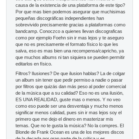
causa de la existencia de una plataforma de este tipo?
Por que mas bien podemos asegurar que muchisimas
pequeñas discográficas independientes han
sobrevivido precisamente gracias a plataformas como
bandcamp. Conoczco a quienes llevan discograficas
como por ejemplo Foehn sin ir mas lejos y te aseguro
que no es precisamente el formato físico lo que les
salva, eso es mas bien una recompensa/capricho, ya
que muchos albums ni tan siquiera se pueden permitir
editarlos en físico.
Filtros? Ilusiones? De que ilusion hablas? La de colgar
un album sin tener que pedir permiso a nadie o pasar
por filtros que quizás dan más peso al poder comercial
de la música que a su calidad? Eso no es una ilusión,
ES UNA REALIDAD, guste mas o menos. Y no veo
como eso puede ser una desventaja y mucho menos
significar menos calidad, pues sin ir mas lejos soy el
primero que me dejo el dinero en masterizar mis
temas. Que no te gusta la música? No la compres. El
Blonde de Frank Ocean es una de los mejores discos
de la decada por gran parte de la crítica y es