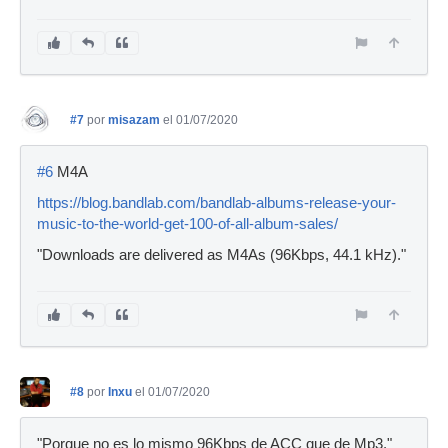
#7
por
misazam
el 01/07/2020
#6
M4A
https://blog.bandlab.com/bandlab-albums-release-your-
music-to-the-world-get-100-of-all-album-sales/
"Downloads are delivered as M4As (96Kbps, 44.1 kHz)."
#8
por
Inxu
el 01/07/2020
"Porque no es lo mismo 96Kbps de ACC que de Mp3."