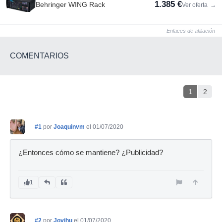
1.385 €
Behringer WING Rack
Ver oferta
→
Enlaces de afiliación
COMENTARIOS
1
2
#1
por
Joaquinvm
el 01/07/2020
¿Entonces cómo se mantiene? ¿Publicidad?
1
#2
por
Jovihu
el 01/07/2020