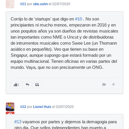
#21
por
ube.zahn
el 02/07/2020
Corrijo lo de 'startups' que digo en
#10
. No son
principiantes ni mucho menos, empezaron en 2016 y en
unos poquitos años ya son dueños de revistas musicales
tan importantes como NME o Uncut y de distribuidoras
de intrumentos musicales como Swee Lee (un Thomann
asiático en pequeñito). Veo que tienen su base en
Singapur, aunque supongo que estará formado por un
equipo multinacional. Tienen oficinas en varias partes del
mundo. Vaya, que no son precisamente un ONG.
1
#22
por
Lionel Hutz
el 02/07/2020
Ban
#13
vayamos por partes y dejemos la demagogia para
otro dia. Que sellos independientes han muerto a