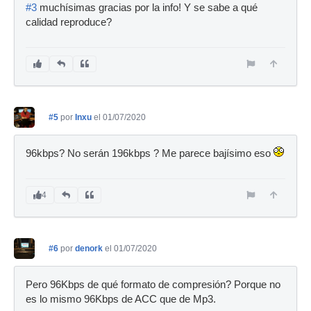
#3
muchísimas gracias por la info! Y se sabe a qué
calidad reproduce?
#5
por
Inxu
el 01/07/2020
96kbps? No serán 196kbps ? Me parece bajísimo eso
4
#6
por
denork
el 01/07/2020
Pero 96Kbps de qué formato de compresión? Porque no
es lo mismo 96Kbps de ACC que de Mp3.