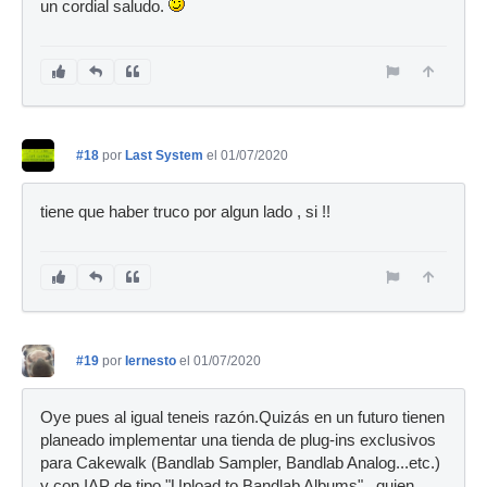
un cordial saludo.
#18
por
Last System
el 01/07/2020
tiene que haber truco por algun lado , si !!
#19
por
Iernesto
el 01/07/2020
Oye pues al igual teneis razón.Quizás en un futuro tienen
planeado implementar una tienda de plug-ins exclusivos
para Cakewalk (Bandlab Sampler, Bandlab Analog...etc.)
y con IAP de tipo "Upload to Bandlab Albums"...quien