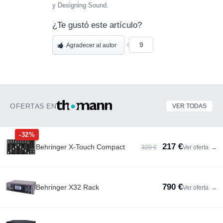
y Designing Sound.
¿Te gustó este artículo?
9
Agradecer al autor
OFERTAS EN
VER TODAS
-32%
217 €
Behringer X-Touch Compact
320 €
Ver oferta
→
790 €
Behringer X32 Rack
Ver oferta
→