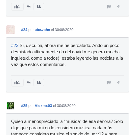
1
#24
por
ube.zahn
el 30/08/2020
#23
Si, disculpa, ahora me he percatado. Ando un poco
despistado ultimamente (lo del covid me genera mucha
inquietud, como a todos), estaba leyendo las noticias a la
vez que estos comentarios.
1
#25
por
Alexmx03
el 30/08/2020
Quien a menospreciado la “música” de esa señora? Solo
digo que para mi no lo considero musica, nada más,
tampoco considero musica el sonido de un v12 y para