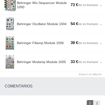
Behringer Mix-Sequencer Module
73 €
Ver en thomann
→
1050
54 €
Behringer Oscillator Module 1004
Ver en thomann
→
39 €
Behringer Filtamp Module 1006
Ver en thomann
→
33 €
Behringer Modamp Module 1005
Ver en thomann
→
Enlaces de afiliación
COMENTARIOS
1
2