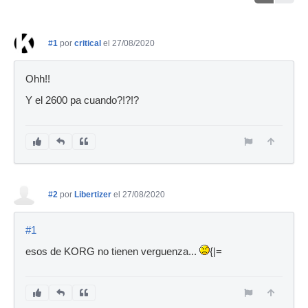
#1
por
critical
el 27/08/2020
Ohh!!
Y el 2600 pa cuando?!?!?
#2
por
Libertizer
el 27/08/2020
#1
esos de KORG no tienen verguenza...
{|=