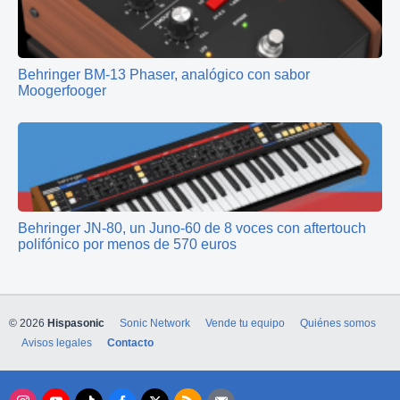
Behringer BM-13 Phaser, analógico con sabor
Moogerfooger
Behringer JN‑80, un Juno‑60 de 8 voces con aftertouch
polifónico por menos de 570 euros
© 2026
Hispasonic
Sonic Network
Vende tu equipo
Quiénes somos
Avisos legales
Contacto