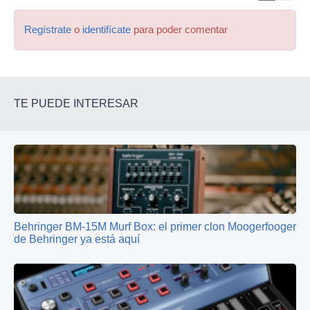
Regístrate
o
identifícate
para poder comentar
TE PUEDE INTERESAR
Behringer BM-15M Murf Box: el primer clon Moogerfooger
de Behringer ya está aquí