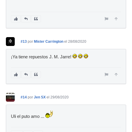
#13
por
Mister Carrington
el 28/08/2020
¡Ya tiene repuestos J. M. Jarre!
#14
por
Jen SX
el 29/08/2020
Uli el puto amo ...