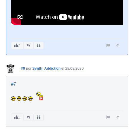
7
#9
por
Synth_Addiction
el 28/08/2020
#7
1