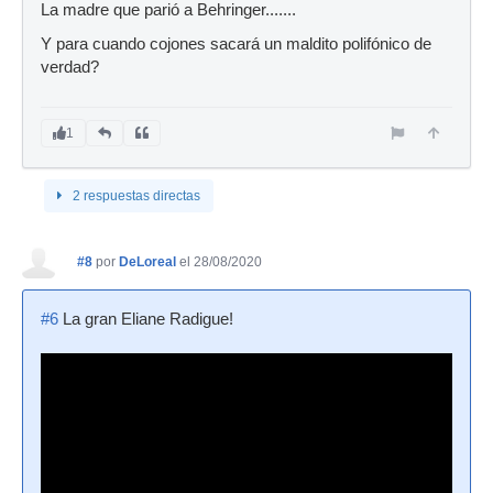
La madre que parió a Behringer.......
Y para cuando cojones sacará un maldito polifónico de
verdad?
1
2 respuestas directas
#8
por
DeLoreal
el 28/08/2020
#6
La gran Eliane Radigue!