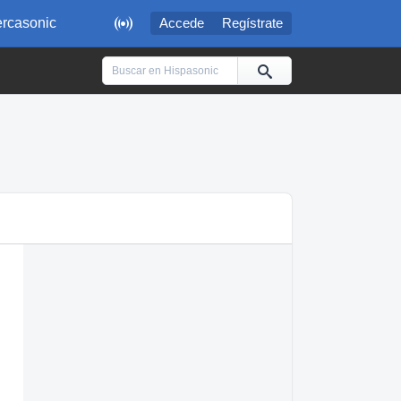

rcasonic
Accede
Regístrate