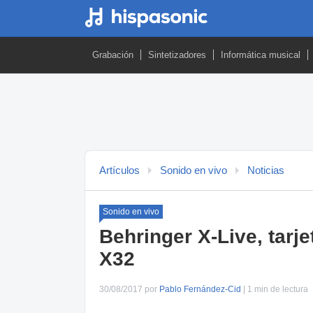
Grabación
Sintetizadores
Informática musical
Artículos
Sonido en vivo
Noticias
Sonido en vivo
Behringer X-Live, tarj
X32
30/08/2017 por
Pablo Fernández-Cid
| 1 min de lectura