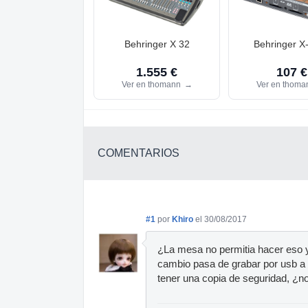
Behringer X 32
Behringer X
1.555 €
107 €
Ver en thomann
→
Ver en thom
COMENTARIOS
#1
por
Khiro
el 30/08/2017
¿La mesa no permitia hacer eso ya
cambio pasa de grabar por usb a g
tener una copia de seguridad, ¿n