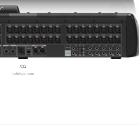
X32
behringer.com