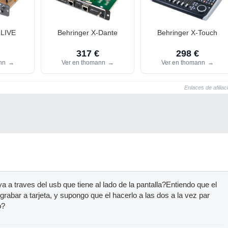
-LIVE
Behringer X-Dante
Behringer X-Touch
317 €
298 €
ann
→
Ver en thomann
→
Ver en thomann
→
Enlaces de afiliac
 a traves del usb que tiene al lado de la pantalla?Entiendo que el
rabar a tarjeta, y supongo que el hacerlo a las dos a la vez par
o?