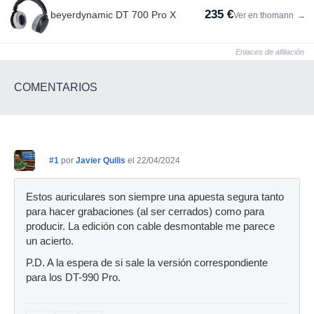
235 €
beyerdynamic DT 700 Pro X
Ver en thomann
→
Enlaces de afiliación
COMENTARIOS
#1
por
Javier Quilis
el 22/04/2024
Estos auriculares son siempre una apuesta segura tanto
para hacer grabaciones (al ser cerrados) como para
producir. La edición con cable desmontable me parece
un acierto.
P.D. A la espera de si sale la versión correspondiente
para los DT-990 Pro.