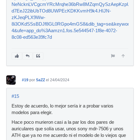
NeNcknLVCgcmYRcMrqhe36bRw8MZqmQySzAepKzpUqmH6
d7EeJ22ibUbTOd8UWPEcKDKKvmH9k4.HIJN-
zKJeqPLX9Ww-
8i3OKdSSsBDJf8GL0RGpo4mGS8&dib_tag=se&keywords=sen
4&ufe=app_do%3Aamzn1.fos.5e544547-1f8e-4072-
8c08-ed563e39fc7d
#19
por
SaZZ
el 24/04/2024
#15
Estoy de acuerdo, lo mejor sería ir a probar varios
modelos para elegir.
Hace poco murieron casi a la par los dos pares de
auriculares que solía usar, unos sony mdr-7506 y unos
ATH que ya no me acuerdo ni el modelo de lo viejos que