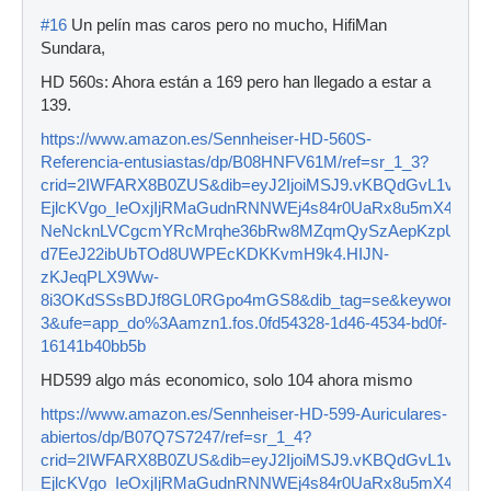
#16
Un pelín mas caros pero no mucho, HifiMan
Sundara,
HD 560s: Ahora están a 169 pero han llegado a estar a
139.
https://www.amazon.es/Sennheiser-HD-560S-
Referencia-entusiastas/dp/B08HNFV61M/ref=sr_1_3?
crid=2IWFARX8B0ZUS&dib=eyJ2IjoiMSJ9.vKBQdGvL1v7a
EjlcKVgo_IeOxjIjRMaGudnRNNWEj4s84r0UaRx8u5mX4Gwt6
NeNcknLVCgcmYRcMrqhe36bRw8MZqmQySzAepKzpUqmH6
d7EeJ22ibUbTOd8UWPEcKDKKvmH9k4.HIJN-
zKJeqPLX9Ww-
8i3OKdSSsBDJf8GL0RGpo4mGS8&dib_tag=se&keywords=sen
3&ufe=app_do%3Aamzn1.fos.0fd54328-1d46-4534-bd0f-
16141b40bb5b
HD599 algo más economico, solo 104 ahora mismo
https://www.amazon.es/Sennheiser-HD-599-Auriculares-
abiertos/dp/B07Q7S7247/ref=sr_1_4?
crid=2IWFARX8B0ZUS&dib=eyJ2IjoiMSJ9.vKBQdGvL1v7a
EjlcKVgo_IeOxjIjRMaGudnRNNWEj4s84r0UaRx8u5mX4Gwt6