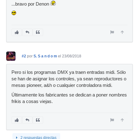
...bravo por Denon
#2
por
S. S a n d o m
el 23/08/2018
Pero si los programas DMX ya traen entradas midi. Sólo
se han de asignar los controles, ya sean reproductores o
mesas pioneer, a&h o cualquier controladora midi.
Últimamente los fabricantes se dedican a poner nombres
frikis a cosas viejas.
2 respuestas directas