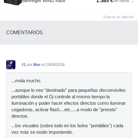
1.385 €
Behringer WING Rack
Ver oferta
→
Enlaces de afiliación
COMENTARIOS
#1
por
Max
el 23/08/2018
...mola mucho.
...aunque lo veo "destinado" para pequeñas discomóviles
portátiles donde el Dj controle al mismo tiempo la
iluminación y poder hacer efectos directos como iluminar
cegadoras, activar flash....etc.....a modo de "presets"
directos.
...los visuales (sobre todo en los bolos "portátiles") cada
vez más se están imponiendo.