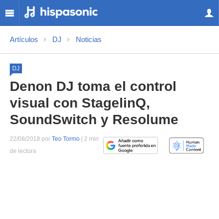
Artículos
DJ
Noticias
DJ
Denon DJ toma el control
visual con StagelinQ,
SoundSwitch y Resolume
22/08/2018 por
Teo Tormo
| 2 min
de lectura