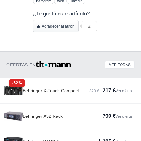
Instagram
Web
LinkedIn
¿Te gustó este artículo?
2
Agradecer al autor
OFERTAS EN
VER TODAS
-32%
217 €
Behringer X-Touch Compact
320 €
Ver oferta
→
790 €
Behringer X32 Rack
Ver oferta
→