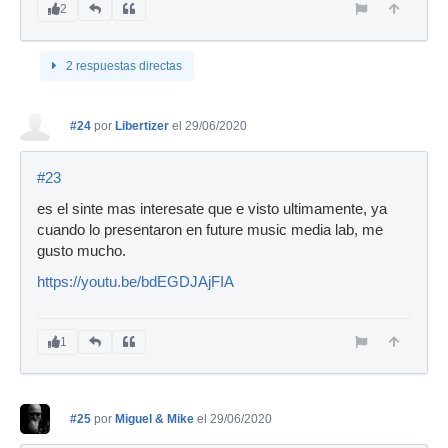
2
2 respuestas directas
#24
por
Libertizer
el 29/06/2020
#23
es el sinte mas interesate que e visto ultimamente, ya
cuando lo presentaron en future music media lab, me
gusto mucho.
https://youtu.be/bdEGDJAjFIA
1
#25
por
Miguel & Mike
el 29/06/2020