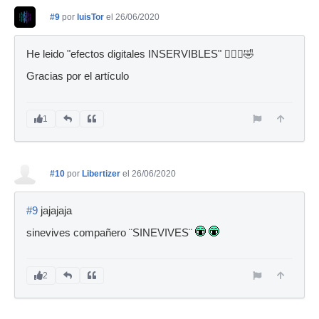
#9
por
luisTor
el 26/06/2020
He leido "efectos digitales INSERVIBLES" 🤦🏻‍♂️🤣
Gracias por el artículo
1
#10
por
Libertizer
el 26/06/2020
#9
jajajaja
sinevives compañero ¨SINEVIVES¨
2