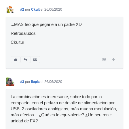
#2
por
Ckult
el 26/06/2020
...MAS feo que pegarle a un padre XD
Retrosaludos
Ckultur
#3
por
liopic
el 26/06/2020
La combinación es interesante, sobre todo por lo
compacto, con el pedazo de detalle de alimentación por
USB. 2 osciladores analógicos, más mucha modulación,
más efectos... ¿Qué es lo equivalente? ¿Un neutron +
unidad de FX?