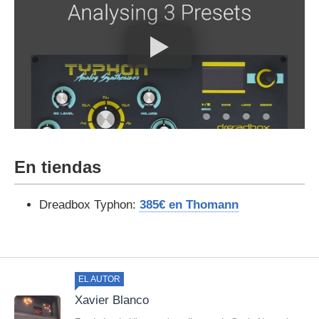
En tiendas
Dreadbox Typhon:
385€ en Thomann
EL AUTOR
Xavier Blanco