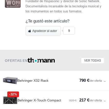
Fundador de Hispasonic y director de Sonic Network.
Documentalista incansable de la tecnología musical y
los instrumentos en todos sus formatos.
¿Te gustó este artículo?
9
Agradecer al autor
OFERTAS EN
VER TODAS
790 €
Behringer X32 Rack
Ver oferta
→
-32%
217 €
Behringer X-Touch Compact
320 €
Ver oferta
→