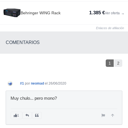
1.385 €
Behringer WING Rack
Ver oferta
→
Enlaces de afiliación
COMENTARIOS
1
2
#1
por
neomad
el 26/06/2020
Muy chulo... pero mono?
1