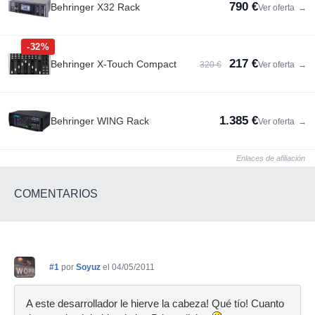
790 €
Behringer X32 Rack
Ver oferta
→
-32%
217 €
Behringer X-Touch Compact
320 €
Ver oferta
→
1.385 €
Behringer WING Rack
Ver oferta
→
Enlaces de afiliación
COMENTARIOS
#1
por
Soyuz
el 04/05/2011
A este desarrollador le hierve la cabeza! Qué tío! Cuanto