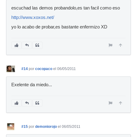
escuchad las demos probandolo,es tan facil como eso
http://www.xoxos.net/
yo lo acabo de probar,es bastante enfermizo XD
#14
por
cocopaco
el 06/05/2011
Exelente da miedo...
#15
por
demoniorojo
el 06/05/2011