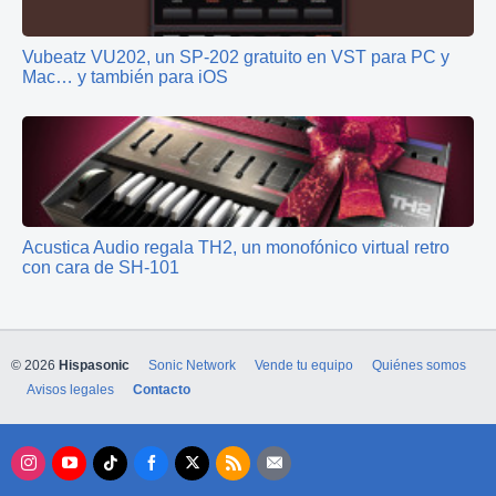
Vubeatz VU202, un SP‑202 gratuito en VST para PC y
Mac… y también para iOS
Acustica Audio regala TH2, un monofónico virtual retro
con cara de SH-101
© 2026
Hispasonic
Sonic Network
Vende tu equipo
Quiénes somos
Avisos legales
Contacto