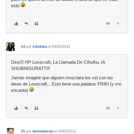
esto
#4
por
Aikidoka
el 04/05/2011
Dios!!! HP Lovecraft, La Llamada De Cthulhu, IA
SHUBNIGURATT!!!
Jamás imaginé que alguien mezclara los vst con las
ideas de Lovecraft... Esto tiene una palabra: FRIKI (y me
encanta)
#5
por
demoniorojo
el 05/05/2011