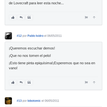
de Lovecraft para leer esta noche...
#12
por
Pablo Isidro
el 06/05/2011
¡Queremos escuchar demos!
¡Que no nos tomen el pelo!
¡Esto tiene pinta epiquísima!¡Esperemos que no sea en
vano!
#13
por
lobotomic
el 06/05/2011