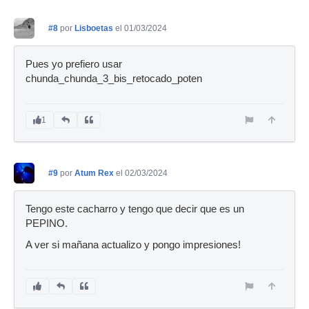
#8
por
Lisboetas
el 01/03/2024
Pues yo prefiero usar
chunda_chunda_3_bis_retocado_poten
1
#9
por
Atum Rex
el 02/03/2024
Tengo este cacharro y tengo que decir que es un
PEPINO.
A ver si mañana actualizo y pongo impresiones!