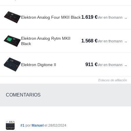
1.619 €
Elektron Analog Four MKII Black
Ver en thomann
→
Elektron Analog Rytm MKII
1.568 €
Ver en thomann
→
Black
911 €
Elektron Digitone II
Ver en thomann
→
Enlaces de afiliación
COMENTARIOS
#1
por
Manuel
el 28/02/2024