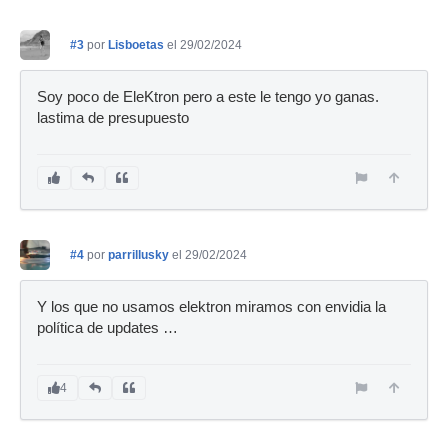
#3
por
Lisboetas
el 29/02/2024
Soy poco de EleKtron pero a este le tengo yo ganas.
lastima de presupuesto
#4
por
parrillusky
el 29/02/2024
Y los que no usamos elektron miramos con envidia la
política de updates …
4